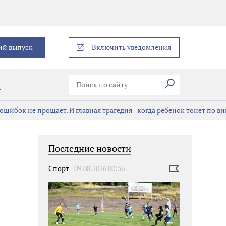
еграм
ий выпуск
Включить уведомления
Искать
В
ошибок не прощает. И главная трагедия - когда ребенок тонет по в
Последние новости
Спорт
09.08.2026 00:36
Выбрать
новость