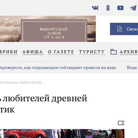
В
Одноклассники
YouTube
Тел
контакте
Свеж
БРИКИ
АФИША
О ГАЗЕТЕ
ТУРИСТУ
АРХИ
проверили, как отдыхающие соблюдают правила на воде
Вода 
естиваль любителей...
ь любителей древней
тик
Выбрать
новость