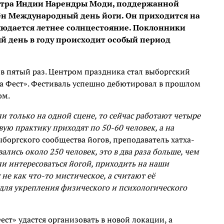
истра Индии Нарендры Моди, поддержанной
ён Международный день йоги. Он приходится на
людается летнее солнцестояние. Поклонники
й день в году происходит особый период
в пятый раз. Центром праздника стал выборгский
ога Фест». Фестиваль успешно дебютировал в прошлом
ом.
и только на одной сцене, то сейчас работают четыре
ую практику приходят по 50-60 человек, а на
ыборгского сообщества йогов, преподаватель хатха-
ались около 250 человек, это в два раза больше, чем
ли интересоваться йогой, приходить на наши
не как что-то мистическое, а считают её
ля укрепления физического и психологического
ст» удастся организовать в новой локации, а