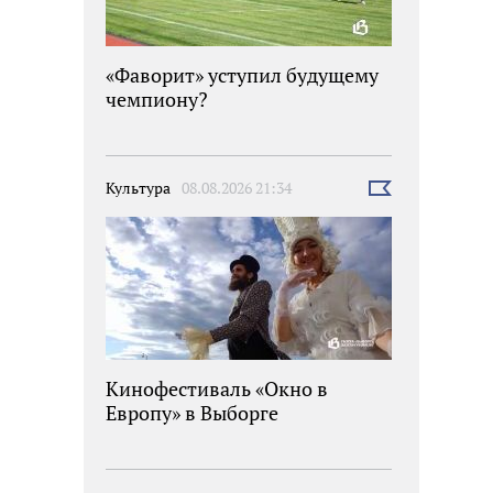
«Фаворит» уступил будущему
чемпиону?
Культура
08.08.2026 21:34
Выбрать
новость
Кинофестиваль «Окно в
Европу» в Выборге