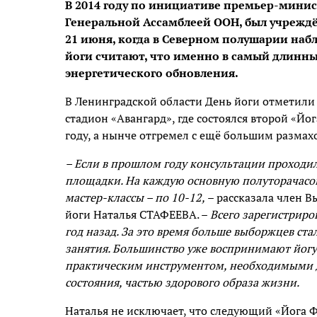
В 2014 году по инициативе премьер-мин
Генеральной Ассамблеей ООН, был учрежд
21 июня, когда в Северном полушарии наб
йоги считают, что именно в самый длинны
энергетического обновления.
В Ленинградской области День йоги отметили 
стадион «Авангард», где состоялся второй «Й
году, а нынче отгремел с ещё большим размах
– Если в прошлом году консультации проходил
площадки. На каждую основную полуторачасов
мастер-классы – по 10-12,
– рассказала член В
йоги Наталья СТАФЕЕВА. –
Всего зарегистриров
год назад. За это время больше выборжцев ста
занятия. Большинство уже воспринимают йогу 
практическим инструментом, необходимыми д
состояния, частью здорового образа жизни.
Наталья не исключает, что следующий «Йога Фе