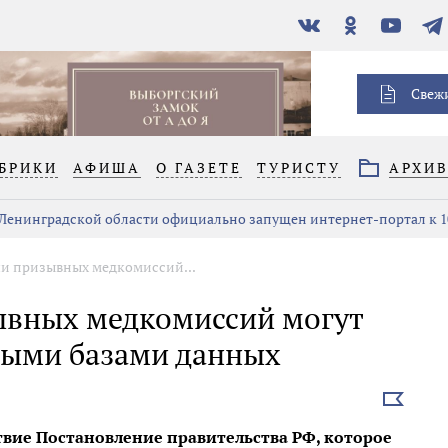
В
Одноклассники
YouTube
Тел
контакте
Свеж
БРИКИ
АФИША
О ГАЗЕТЕ
ТУРИСТУ
АРХИ
 Ленинградской области официально запущен интернет-портал к 1
ачи призывных медкомиссий...
зывных медкомиссий могут
ными базами данных
Выбрать
новость
йствие Постановление правительства РФ, которое