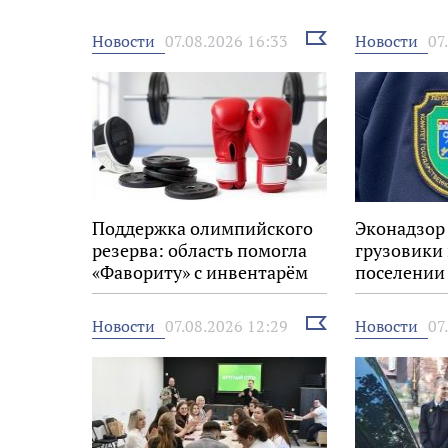
Выбрать
Новости
Новости
07.08.2026 16:33
07
новость
Поддержка олимпийского
Эконадзор
резерва: область помогла
грузовики
«Фавориту» с инвентарём
поселении
Выбрать
Новости
Новости
07.08.2026 12:29
07
новость