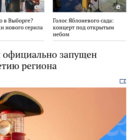
о в Выборге?
Голос Яблоневого сада:
и нового серила
концерт под открытым
небом
и официально запущен
етию региона
Выбрать
новость