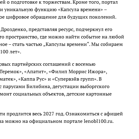
ей о подготовке к торжествам. Кроме того, портал
 и уникальную функцию «Капсула времени» –
ое цифровое обращение для будущих поколений.
Дрозденко, представляя ресурс, подчеркнул его
это пространство, где можно найти событие на любой
авное – стать частью „Капсулы времени“. Мы собираем
100 лет».
ервых партнёрских соглашений с восемью
Теремок», «Апатит», «Филип Моррис Ижора»,
тек», «Каппа Рус» и «Супервэйв групп». В
с парусами Билибина, дегустации выборгского
ремонт социальных объектов, детские картонные
и продлится весь 2027 год. Ознакомиться с афишей
она можно на официальном портале lenobl100.ru.