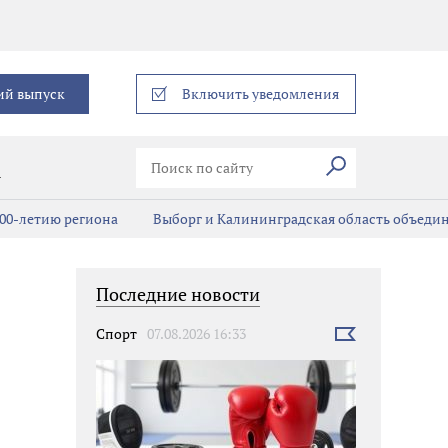
еграм
ий выпуск
Включить уведомления
Искать
В
00-летию региона
Выборг и Калининградская область объедин
Последние новости
Спорт
07.08.2026 16:33
Выбрать
новость