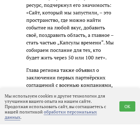
ресурс, подчеркнул его значимость:
«Сайт, который мы запустили, – это
пространство, где можно найти
событие на любой вкус, добавить
своё, поздравить область, а главное –
стать частью „Капсулы времени“. Мы
собираем послание для тех, кто
будет жить через 50 или 100 лет».
Глава региона также объявил о
заключении первых партнёрских
соглашений с восемью компаниями,
среди которых «Коммерсантъ»,
Мы используем cookies и другие технологии для
«Теремок», «Апатит», «Филип
улучшения вашего опыта на нашем сайте.
Продолжая использовать сайт, вы соглашаетесь с
OK
Моррис Ижора», «Воздушные Ворота
нашей политикой
обработки персональных
Северной Столицы», «Приматек»,
данных
.
«Каппа Рус» и «Супервэйв групп». В
сотрудничестве с ними
запланированы регата с парусами