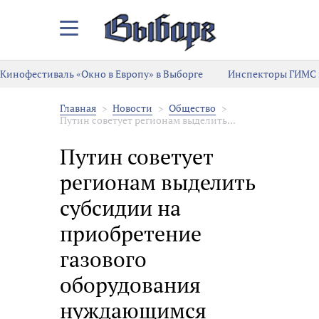
Закрыть/
Открыть
меню
Кинофестиваль «Окно в Европу» в Выборге
Инспекторы ГИМС 
Главная
Новости
Общество
Путин советует регионам выделить...
Путин советует
регионам выделить
субсидии на
приобретение
газового
оборудования
нуждающимся