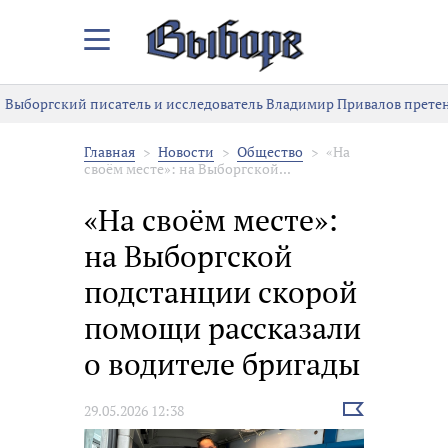
Закрыть/
Открыть
меню
Выборгский писатель и исследователь Владимир Привалов претен
Главная
Новости
Общество
«На
своём месте»: на Выборгской...
«На своём месте»:
на Выборгской
подстанции скорой
помощи рассказали
о водителе бригады
Выбрать
29.05.2026 12:38
новость