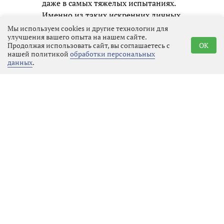
даже в самых тяжелых испытаниях.
Именно из таких искренних личных
образов и складывается честная
Мы используем cookies и другие технологии для
улучшения вашего опыта на нашем сайте.
память о нашем времени для
Продолжая использовать сайт, вы соглашаетесь с
OK
будущих поколений.
нашей политикой
обработки персональных
данных
.
Реклама
Последние новости
Общество
07.08.2026 21:25
Выбрать
новость