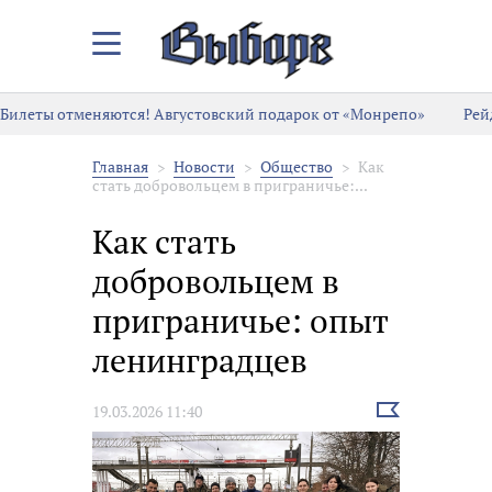
Закрыть/
Открыть
меню
Билеты отменяются! Августовский подарок от «Монрепо»
Рей
Главная
Новости
Общество
Как
стать добровольцем в приграничье:...
Как стать
добровольцем в
приграничье: опыт
ленинградцев
Выбрать
19.03.2026 11:40
новость