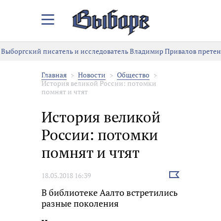
Закрыть/
Открыть
меню
Выборгский писатель и исследователь Владимир Привалов претенд
Главная
Новости
Общество
История великой России: потомки
помнят и чтят
История великой
России: потомки
помнят и чтят
Выбрать
18.05.2018 16:39
новость
В библиотеке Аалто встретились
разные поколения