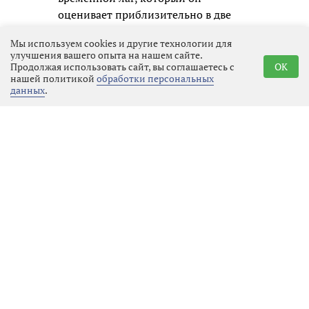
оценивает приблизительно в две
недели. Пока же рынок находится в
Мы используем cookies и другие технологии для
переходной стадии, где позитивная
улучшения вашего опыта на нашем сайте.
динамика уже очевидна, но
Продолжая использовать сайт, вы соглашаетесь с
OK
нашей политикой
обработки персональных
говорить о решении всех проблем
данных
.
преждевременно.
Реклама
Последние новости