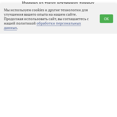
Именно из таких искренних личных
образов и складывается честная
Мы используем cookies и другие технологии для
улучшения вашего опыта на нашем сайте.
память о нашем времени для
Продолжая использовать сайт, вы соглашаетесь с
OK
будущих поколений.
нашей политикой
обработки персональных
данных
.
Реклама
Последние новости
Спорт
09.08.2026 00:36
Выбрать
новость