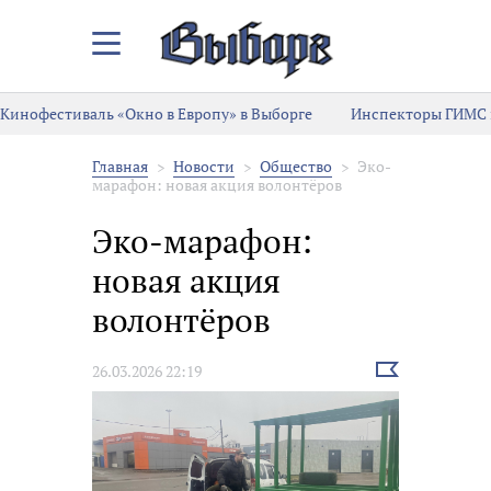
Закрыть/
Открыть
меню
Кинофестиваль «Окно в Европу» в Выборге
Инспекторы ГИМС 
Главная
Новости
Общество
Эко-
марафон: новая акция волонтёров
Эко-марафон:
новая акция
волонтёров
Выбрать
26.03.2026 22:19
новость