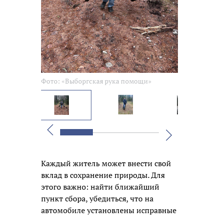
Фото: «Выборгская рука помощи»
Фото: «Выбо
Вперед
Назад
Каждый житель может внести свой
вклад в сохранение природы. Для
этого важно: найти ближайший
пункт сбора, убедиться, что на
автомобиле установлены исправные