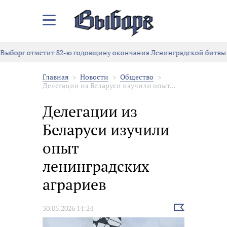
Закрыть/
Открыть
меню
Выборг отметит 82-ю годовщину окончания Ленинградской битвы
Главная
Новости
Общество
Делегации из Беларуси изучили опыт...
Делегации из
Беларуси изучили
опыт
ленинградских
аграриев
Выбрать
30.05.2026 14:24
новость