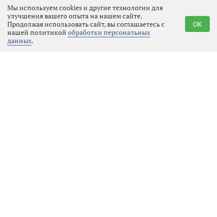
Мы используем cookies и другие технологии для
улучшения вашего опыта на нашем сайте.
Продолжая использовать сайт, вы соглашаетесь с
OK
нашей политикой
обработки персональных
Реклама
данных
.
Последние новости
Местное время
07.08.2026 01:23
Выбрать
новость
Перемены на «Авангарде» или
новое дыхание для спорта