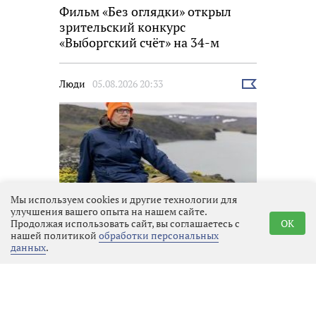
Фильм «Без оглядки» открыл
зрительский конкурс
«Выборгский счёт» на 34-м
фестивале «Окно в Европу»
Люди
05.08.2026 20:33
Выбрать
новость
Мы используем cookies и другие технологии для
Выборгский писатель и
улучшения вашего опыта на нашем сайте.
Продолжая использовать сайт, вы соглашаетесь с
OK
исследователь Владимир
нашей политикой
обработки персональных
Привалов претендует на награду
данных
.
«Знание.Премия»
Общество
05.08.2026 18:08
Выбрать
новость