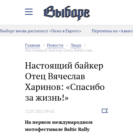
Закрыть/
Открыть
меню
борг вновь распахнул «Окно в Европу»
Перемены на «Авангард
Главная
Новости
Люди
Настоящий байкер Отец Вячеслав...
Настоящий байкер
Отец Вячеслав
Харинов: «Спасибо
за жизнь!»
Выбрать
12.07.2021 09:43
новость
На первом международном
мотофестивале Baltic Rally