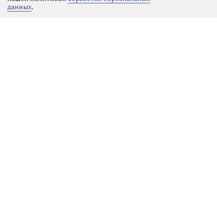
данных
.
Реклама
Последние новости
Общество
07.08.2026 10:08
Выбрать
новость
Празднуем вместе: