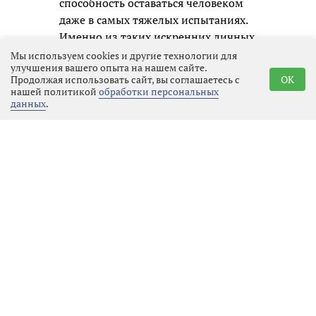
способность оставаться человеком
даже в самых тяжелых испытаниях.
Именно из таких искренних личных
образов и складывается честная
Мы используем cookies и другие технологии для
улучшения вашего опыта на нашем сайте.
память о нашем времени для
Продолжая использовать сайт, вы соглашаетесь с
OK
будущих поколений.
нашей политикой
обработки персональных
данных
.
Реклама
Последние новости
Образование
08.08.2026 12:54
Выбрать