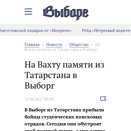
Закрыть/
Открыть
меню
ский подарок от «Монрепо»
Рейд «Нетрезвый водитель» прод
Главная
Новости
Общество
На
Вахту памяти из Татарстана в Выборг
На Вахту памяти из
Татарстана в
Выборг
Выбрать
25.04.2017 00:00
новость
В Выборг из Татарстана прибыли
бойцы студенческих поисковых
отрядов. Сегодня они обустроят
свой полевой лагерь, а уже завтра