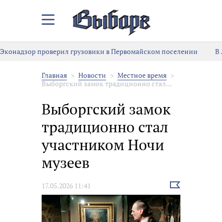
Закрыть/
Открыть
меню
Эконадзор проверил грузовики в Первомайском поселении
В
Главная
Новости
Местное время
Выборгский замок традиционно стал...
Выборгский замок
традиционно стал
участником Ночи
музеев
Выбрать
17.05.2026 11:41
новость