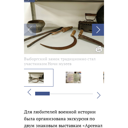
Выборгский замок традиционно стал
Выборгский 
участником Ночи музеев
участником 
Вперед
Назад
Для любителей военной истории
была организована экскурсия по
двум знаковым выставкам «Арсенал