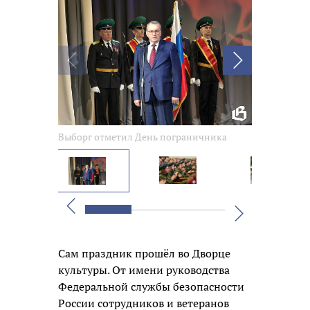
Выборг отметил День пограничника
Выборг отме
Вперед
Назад
Сам праздник прошёл во Дворце
культуры. От имени руководства
Федеральной службы безопасности
России сотрудников и ветеранов