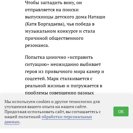
Чтобы загладить вину, он
отправляется на поиски
выпускницы детского дома Наташи
(Катя Боргадаева), чья победа в
музыкальном конкурсе и стала
причиной общественного
резонанса.
Попытка цинично «исправить
ситуацию» неожиданно выбивает
героя из привычного мира камер и
соцсетей. Марк сталкивается с
реальной жизнью и погружается в
проблемы совершенно разных
людей: неравнодушного школьного
Мы используем cookies и другие технологии для
улучшения вашего опыта на нашем сайте.
учителя в исполнении Фёдора
Продолжая использовать сайт, вы соглашаетесь с
OK
Добронравова, строгого нотариуса
нашей политикой
обработки персональных
(Мария Аронова), её дочери и
данных
.
увлечённых волонтёров. Постепенно