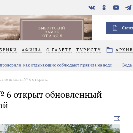
В
Одноклассники
YouTube
Тел
контакте
Свеж
БРИКИ
АФИША
О ГАЗЕТЕ
ТУРИСТУ
АРХИ
проверили, как отдыхающие соблюдают правила на воде
Вода 
озле школы № 6 открыт...
№ 6 открыт обновленный
ой
Выбрать
новость