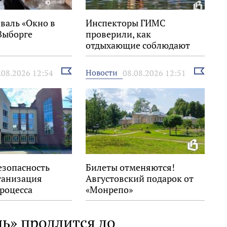
валь «Окно в
Инспекторы ГИМС
Выборге
проверили, как
отдыхающие соблюдают
правила на воде
Выбрать
Выбрать
Новости
.08.2026 12:54
08.08.2026 12:51
новость
новость
езопасность
Билеты отменяются!
ганизация
Августовский подарок от
роцесса
«Монрепо»
ь» продлится до