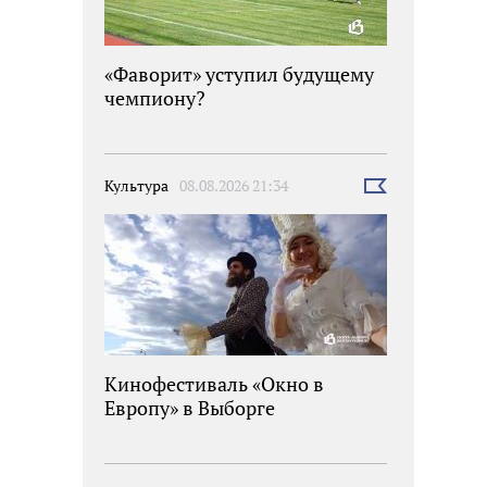
«Фаворит» уступил будущему
чемпиону?
Культура
08.08.2026 21:34
Выбрать
новость
Кинофестиваль «Окно в
Европу» в Выборге