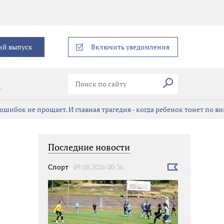
еграм
ий выпуск
Включить уведомления
Искать
В
ошибок не прощает. И главная трагедия - когда ребенок тонет по в
Последние новости
Спорт
09.08.2026 00:36
Выбрать
новость