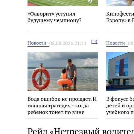
«Фаворит» уступил
Кинофести
будущему чемпиону?
Европу» в 
Выбрать
Новости
Новости
08.08.2026 21:11
08
новость
Вода ошибок не прощает. И
В фокусе б
главная трагедия - когда
детей и ор
ребенок тонет по вине
учебного п
взрослых
Рейд «Нетрезвый водител