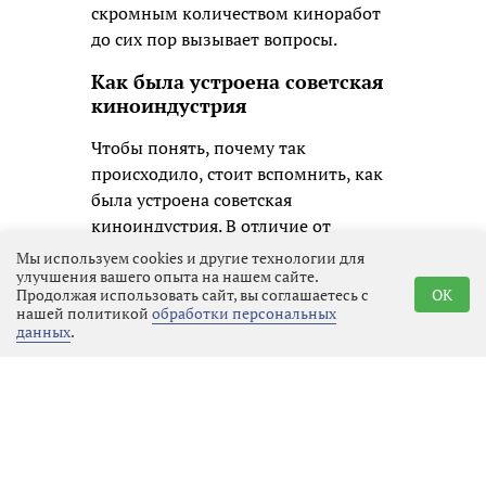
скромным количеством киноработ
до сих пор вызывает вопросы.
Как была устроена советская
киноиндустрия
Чтобы понять, почему так
происходило, стоит вспомнить, как
была устроена советская
киноиндустрия. В отличие от
Голливуда, где жанровое кино было
Мы используем cookies и другие технологии для
улучшения вашего опыта на нашем сайте.
двигателем коммерческого успеха, в
Продолжая использовать сайт, вы соглашаетесь с
OK
СССР приоритеты были иными.
нашей политикой
обработки персональных
Каждый фильм, независимо от
данных
.
жанра, получал примерно
одинаковый бюджет, который
распределялся по строгим сметам.
Фантастика не считалась
приоритетным направлением: она