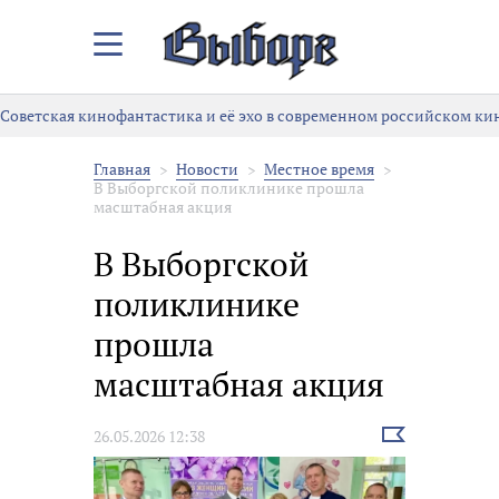
Закрыть/
Открыть
меню
Советская кинофантастика и её эхо в современном российском ки
Главная
Новости
Местное время
В Выборгской поликлинике прошла
масштабная акция
В Выборгской
поликлинике
прошла
масштабная акция
Выбрать
26.05.2026 12:38
новость