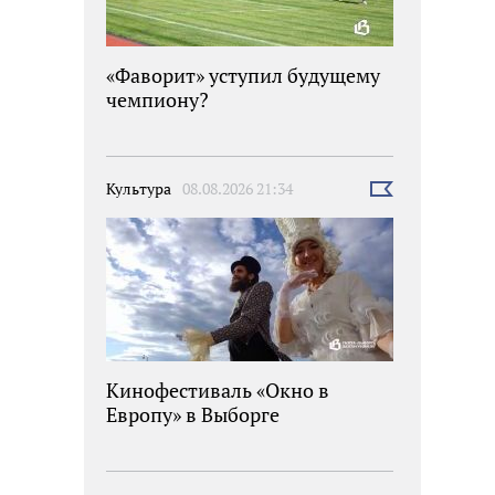
«Фаворит» уступил будущему
чемпиону?
Культура
08.08.2026 21:34
Выбрать
новость
Кинофестиваль «Окно в
Европу» в Выборге