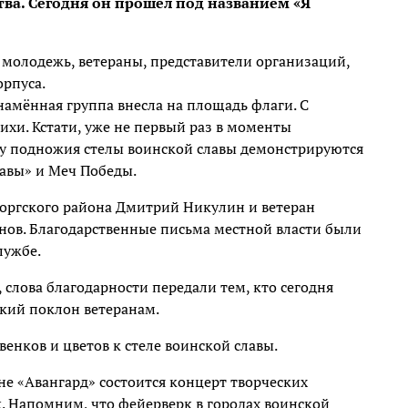
ва. Сегодня он прошёл под названием «Я
 молодежь, ветераны, представители организаций,
орпуса.
амённая группа внесла на площадь флаги. С
хи. Кстати, уже не первый раз в моменты
 у подножия стелы воинской славы демонстрируются
лавы» и Меч Победы.
оргского района Дмитрий Никулин и ветеран
ов. Благодарственные письма местной власти были
лужбе.
слова благодарности передали тем, кто сегодня
зкий поклон ветеранам.
нков и цветов к стеле воинской славы.
не «Авангард» состоится концерт творческих
. Напомним, что фейерверк в городах воинской