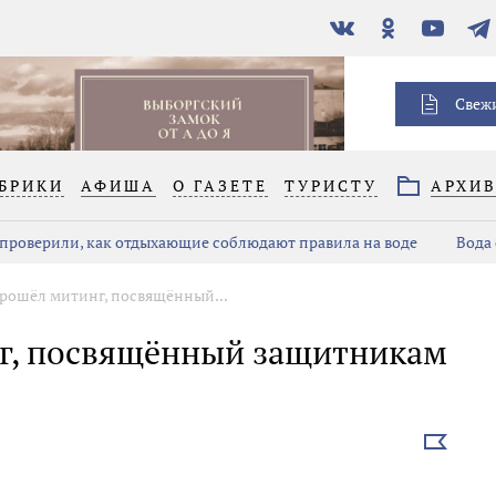
В
Одноклассники
YouTube
Тел
контакте
Свеж
БРИКИ
АФИША
О ГАЗЕТЕ
ТУРИСТУ
АРХИ
проверили, как отдыхающие соблюдают правила на воде
Вода 
рошёл митинг, посвящённый...
г, посвящённый защитникам
Выбрать
новость