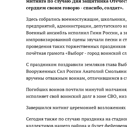
митинга по случаю Дня защитника Отечест
сердцем своим говорю - спасибо, солдат».
Здесь собрались военнослужащие, школьники,
предприятий, администрации, депутатского к
Военный ансамбль исполнил Гимн России, а зн
импровизированной сцены звучали песни и сти
проведения таких торжественных праздников
почётная грамота «Выборг - город воинской с
С праздником поздравили земляков глава Выб
Вооруженных Сил России Анатолий Смольянин
вручены отважным воинам, отличившимся в с
Погибших воинов почтили минутой молчания, 
исполняет свой воинский долг в зоне СВО, ни
Завершился митинг церемонией возложениях ве
Сегодня также по случаю праздника на стадио
коллективов нашего района и будет фейерверк