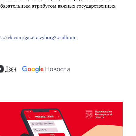
 обязательным атрибутом важных государственных
ps://vk.com/gazeta.vyborg?z=album-