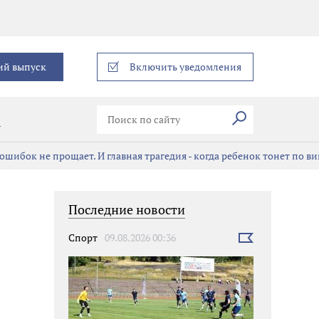
еграм
ий выпуск
Включить уведомления
Искать
В
ошибок не прощает. И главная трагедия - когда ребенок тонет по в
Последние новости
Спорт
09.08.2026 00:36
Выбрать
новость