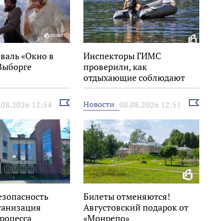
валь «Окно в
Инспекторы ГИМС
Выборге
проверили, как
отдыхающие соблюдают
правила на воде
Выбрать
Выбрать
Новости
.08.2026 12:54
08.08.2026 12:51
новость
новость
езопасность
Билеты отменяются!
ганизация
Августовский подарок от
роцесса
«Монрепо»