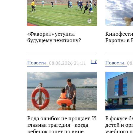
«Фаворит» уступил
Кинофести
будущему чемпиону?
Европу» в 
Выбрать
Новости
Новости
08.08.2026 21:11
08
новость
Вода ошибок не прощает. И
В фокусе б
главная трагедия - когда
детей и ор
ребенок тонет по вине
учебного п