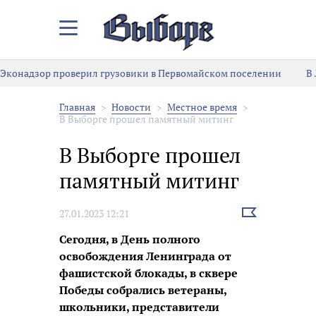
Закрыть/
Открыть
меню
Эконадзор проверил грузовики в Первомайском поселении
В
Главная
Новости
Местное время
В Выборге прошел памятный митинг
В Выборге прошел
памятный митинг
Выбрать
27.01.2023 12:21
новость
Сегодня, в День полного
освобождения Ленинграда от
фашистской блокады, в сквере
Победы собрались ветераны,
школьники, представители