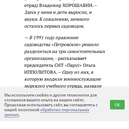
отряд) Владимир ХОРОШАВИН. –
Здесь у меня и дети выросли, и
внуки. К сожалению, немного
осталось первых садоводов.
— В 1991 году правление
садоводства «Петровское» решило
разделиться на три самостоятельных
организации,
- рассказывает
председатель СНТ «Парус» Ольга
ИППОЛИТОВА. –
Одну из них, в
которую входили военнослужащие
морского учебного отряда, назвали
«Парус». Понятно почему, ведь
Мы используем cookies и другие технологии для
моряки ассоциируются с
улучшения вашего опыта на нашем сайте.
Продолжая использовать сайт, вы соглашаетесь с
OK
романтикой, водными просторами,
нашей политикой
обработки персональных
кораблями. Ветер наполняет паруса
данных
.
и гонит корабль вперёд! В 1993 году
первые члены садоводства получили