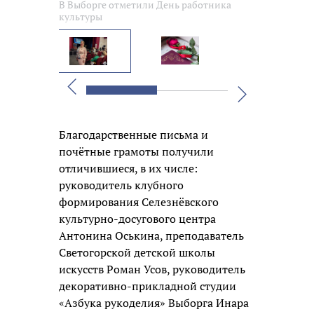
В Выборге отметили День работника
В Выборге о
культуры
культуры
Вперед
Назад
Благодарственные письма и
почётные грамоты получили
отличившиеся, в их числе:
руководитель клубного
формирования Селезнёвского
культурно-досугового центра
Антонина Оськина, преподаватель
Светогорской детской школы
искусств Роман Усов, руководитель
декоративно-прикладной студии
«Азбука рукоделия» Выборга Инара