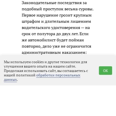
Законодательные последствия за
подобный проступок весьма суровы.
Первое нарушение грозит крупным
штрафом и длительным лишением
водительского удостоверения — на
срок от полутора до двух лет. Если
же автомобилист будет пойман
повторно, дело уже не ограничится
административным наказанием:
ему придётся отвечать по уголовной
Мы используем cookies и другие технологии для
статье, а это означает судимость и
улучшения вашего опыта на нашем сайте.
Продолжая использовать сайт, вы соглашаетесь с
OK
гораздо более серьёзные
нашей политикой
обработки персональных
ограничения в будущем.
данных
.
Госавтоинспекция призывает всех
участников движения не надеяться
на авось и помнить, что
единственный надёжный способ
избежать беды — это полностью