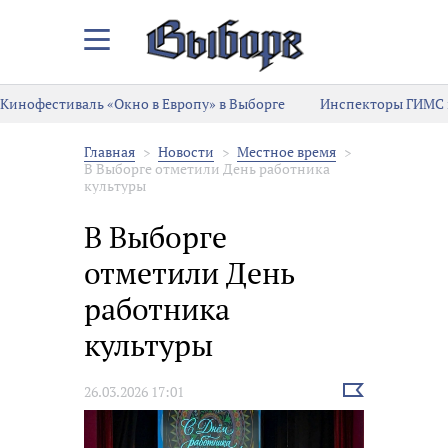
Закрыть/
Открыть
меню
Кинофестиваль «Окно в Европу» в Выборге
Инспекторы ГИМС 
Главная
Новости
Местное время
В Выборге отметили День работника
культуры
В Выборге
отметили День
работника
культуры
Выбрать
26.03.2026 17:01
новость