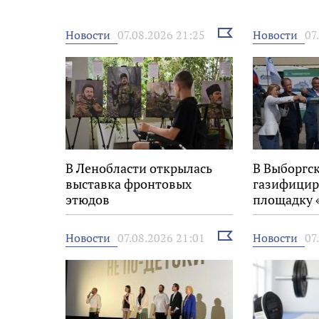
Выбрать
Новости
Новости
07.08.2026 21:25
07
новость
В Ленобласти открылась
В Выборгс
выставка фронтовых
газифицир
этюдов
площадку 
Выбрать
Новости
Новости
07.08.2026 21:01
07
новость