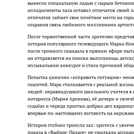
вынесли специальную ладью с сырым бетоном,
аплодисменты зала оставил отпечаток своей 
отпечаток займет свое почётное место на горо
сохранив связь любимого миллионами артиста
После торжественной части зрителям представ
история популярного телеведущего Марка Ник
после громкого скандала в прямом эфире пыта
он отправляется на поиски выпускницы детског
музыкальном конкурсе и стала причиной обще
Попытка цинично «исправить ситуацию» неож
соцсетей. Марк сталкивается с реальной жизн
людей: неравнодушного школьного учителя в 
нотариуса (Мария Аронова), её дочери и увлеч
судьбах и череда простых добрых дел кардина
впервые по-настоящему взглянуть на окружа
История глубоко тронула зал: зрители с увле
показа в «Выборг-Паласе» не смолкали аплод