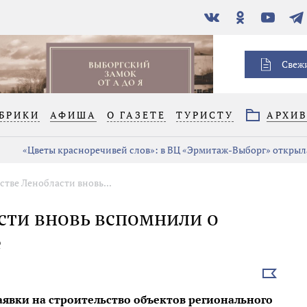
В
Одноклассники
YouTube
Тел
контакте
Свеж
БРИКИ
АФИША
О ГАЗЕТЕ
ТУРИСТУ
АРХИ
«Цветы красноречивей слов»: в ВЦ «Эрмитаж-Выборг» открыла
стве Ленобласти вновь...
сти вновь вспомнили о
е
Выбрать
новость
аявки на строительство объектов регионального