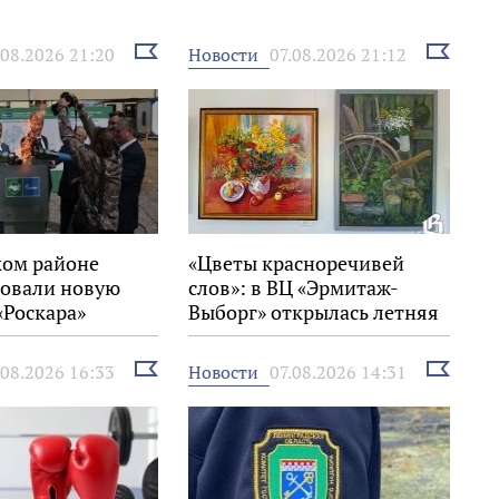
Выбрать
Выбрать
Новости
.08.2026 21:20
07.08.2026 21:12
новость
новость
ком районе
«Цветы красноречивей
овали новую
слов»: в ВЦ «Эрмитаж-
«Роскара»
Выборг» открылась летняя
выставка
Выбрать
Выбрать
Новости
.08.2026 16:33
07.08.2026 14:31
новость
новость