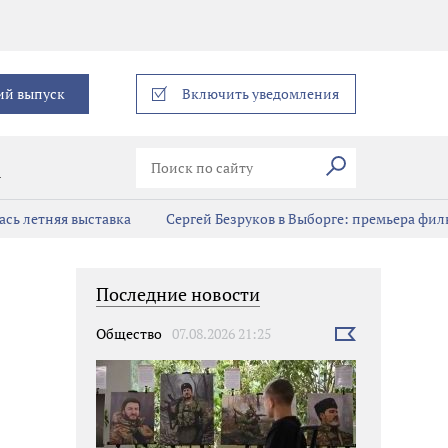
еграм
ий выпуск
Включить уведомления
Искать
В
сь летняя выставка
Сергей Безруков в Выборге: премьера фил
Последние новости
Общество
07.08.2026 21:25
Выбрать
новость