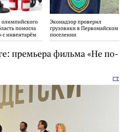
 олимпийского
Эконадзор проверил
бласть помогла
грузовики в Первомайском
» с инвентарём
поселении
ге: премьера фильма «Не по-
Выбрать
новость