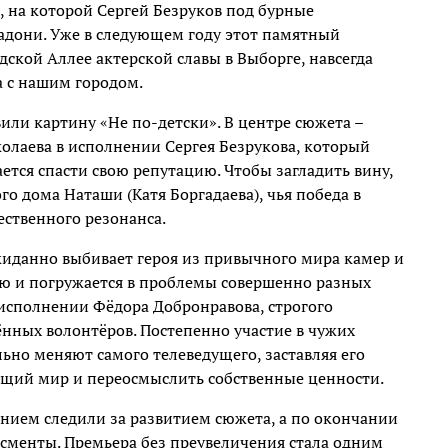
 на которой Сергей Безруков под бурные
ладони. Уже в следующем году этот памятный
дской Аллее актерской славы в Выборге, навсегда
 с нашим городом.
или картину «Не по-детски». В центре сюжета –
олаева в исполнении Сергея Безрукова, который
ется спасти свою репутацию. Чтобы загладить вину,
о дома Наташи (Катя Боргадаева), чья победа в
ственного резонанса.
иданно выбивает героя из привычного мира камер и
ью и погружается в проблемы совершенно разных
исполнении Фёдора Добронравова, строгого
ённых волонтёров. Постепенно участие в чужих
льно меняют самого телеведущего, заставляя его
ющий мир и переосмыслить собственные ценности.
чением следили за развитием сюжета, а по окончании
исменты. Премьера без преувеличения стала одним