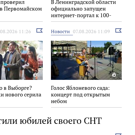
 проверил
В Ленинградской области
 в Первомайском
официально запущен
интернет-портал к 100-
летию региона
Выбрать
Выбрать
Новости
.08.2026 11:26
07.08.2026 11:09
новость
новость
о в Выборге?
Голос Яблоневого сада:
и нового серила
концерт под открытым
небом
тили юбилей своего СНТ