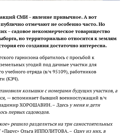
дакций СМИ – явление привычное. А вот
 публично отмечают не особенно часто. Но
них – садовое некоммерческое товарищество
Выборга, но территориально относится к землям
стория его создания достаточно интересна.
ского гарнизона обратилось с просьбой к
 земельных угодий под дачные участки для
о учебного отряда (в/ч 95109), работников
и (КЭЧ).
установили колышки с номерами будущих участков, а
ся,
— вспоминает бывший военнослужащий в/ч
 Владимир ХОРОШАВИН. –
Здесь у меня и дети
ось первых садоводов.
ское» решило разделиться на три самостоятельных
Т «Парус» Ольга ИППОЛИТОВА. –
Одну из них, в