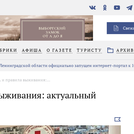
В
Одноклассники
YouTube
Тел
контакте
Свеж
БРИКИ
АФИША
О ГАЗЕТЕ
ТУРИСТУ
АРХИ
 Ленинградской области официально запущен интернет-портал к 1
 и правила выживания:...
выживания: актуальный
Выбрать
новость