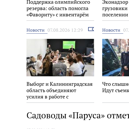
Поддержка олимпийского
Эконадзор
резерва: область помогла
грузовики
«Фавориту» с инвентарём
поселении
Выбрать
Новости
Новости
07.08.2026 12:29
07
новость
Выборг и Калининградская
Что слышн
область объединяют
Идут съемк
усилия в работе с
молодёжью
Садоводы «Паруса» отме