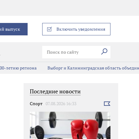
еграм
ий выпуск
Включить уведомления
Искать
В
00-летию региона
Выборг и Калининградская область объедин
Последние новости
Спорт
07.08.2026 16:33
Выбрать
новость