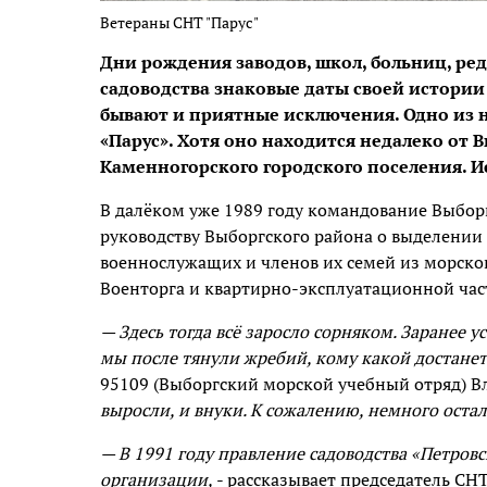
Ветераны СНТ "Парус"
Дни рождения заводов, школ, больниц, ре
садоводства знаковые даты своей истории
бывают и приятные исключения. Одно из 
«Парус». Хотя оно находится недалеко от 
Каменногорского городского поселения. И
В далёком уже 1989 году командование Выборг
руководству Выборгского района о выделении
военнослужащих и членов их семей из морског
Военторга и квартирно-эксплуатационной част
— Здесь тогда всё заросло сорняком. Заранее 
мы после тянули жребий, кому какой достанет
95109 (Выборгский морской учебный отряд)
выросли, и внуки. К сожалению, немного остал
— В 1991 году правление садоводства «Петров
организации,
- рассказывает председатель СН