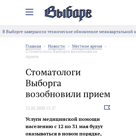
Закрыть/
Открыть
меню
В Выборге завершили техническое обновление межквартальной к
Главная
Новости
Местное время
Стоматологи Выборга возобновили
прием
Стоматологи
Выборга
возобновили прием
Выбрать
12.05.2020 12:27
новость
Услуги медицинской помощи
населению с 12 по 31 мая будут
оказываться в новом порядке,