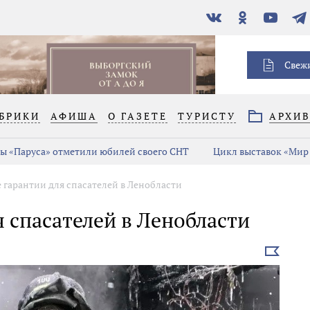
В
Одноклассники
YouTube
Тел
контакте
Свеж
БРИКИ
АФИША
О ГАЗЕТЕ
ТУРИСТУ
АРХИ
ы «Паруса» отметили юбилей своего СНТ
Цикл выставок «Мир 
гарантии для спасателей в Ленобласти
 спасателей в Ленобласти
Выбрать
новость