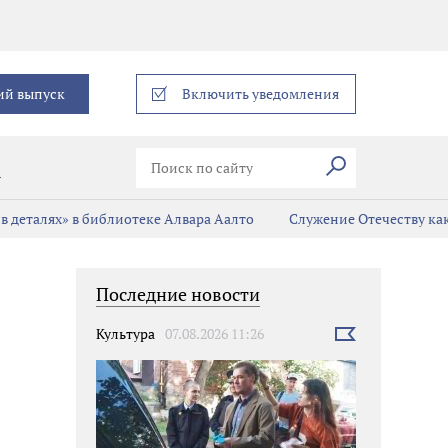
еграм
ий выпуск
Включить уведомления
Искать
В
в деталях» в библиотеке Алвара Аалто
Служение Отечеству ка
Последние новости
Культура
07.08.2026 11:26
Выбрать
новость