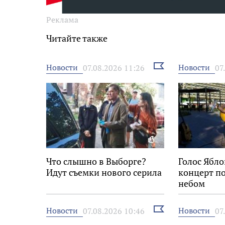
Реклама
Читайте также
Выбрать
Новости
Новости
07.08.2026 11:26
07
новость
Что слышно в Выборге?
Голос Ябло
Идут съемки нового серила
концерт п
небом
Выбрать
Новости
Новости
07.08.2026 10:46
07
новость