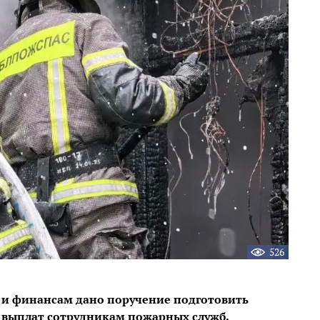
526
и финансам дано поручение подготовить
 выплат сотрудникам пожарных служб.