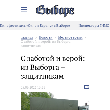
Закрыть/
Открыть
меню
Кинофестиваль «Окно в Европу» в Выборге
Инспекторы ГИМС 
Главная
Новости
Местное время
С заботой и верой: из Выборга –
защитникам
С заботой и верой:
из Выборга –
защитникам
Выбрать
05.06.2026 13:53
новость