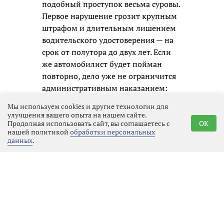
подобный проступок весьма суровы.
Первое нарушение грозит крупным
штрафом и длительным лишением
водительского удостоверения — на
срок от полутора до двух лет. Если
же автомобилист будет пойман
повторно, дело уже не ограничится
административным наказанием:
ему придётся отвечать по уголовной
Мы используем cookies и другие технологии для
статье, а это означает судимость и
улучшения вашего опыта на нашем сайте.
Продолжая использовать сайт, вы соглашаетесь с
OK
гораздо более серьёзные
нашей политикой
обработки персональных
ограничения в будущем.
данных
.
Госавтоинспекция призывает всех
участников движения не надеяться
на авось и помнить, что
единственный надёжный способ
избежать беды — это полностью
исключить алкоголь перед любой