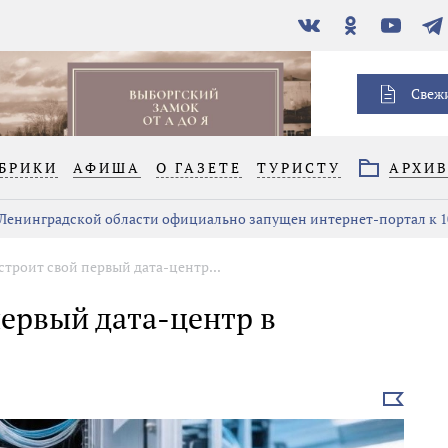
В
Одноклассники
YouTube
Тел
контакте
Свеж
БРИКИ
АФИША
О ГАЗЕТЕ
ТУРИСТУ
АРХИ
 Ленинградской области официально запущен интернет-портал к 1
строит свой первый дата-центр...
первый дата-центр в
Выбрать
новость