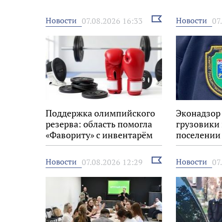
Выбрать
Новости
Новости
07.08.2026 16:33
07
новость
Поддержка олимпийского
Эконадзор
резерва: область помогла
грузовики
«Фавориту» с инвентарём
поселении
Выбрать
Новости
Новости
07.08.2026 12:29
07
новость