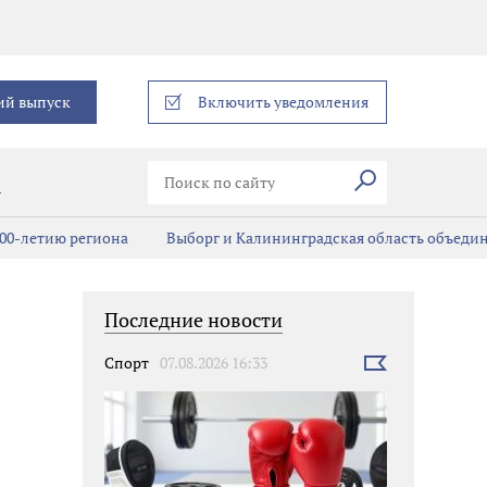
еграм
ий выпуск
Включить уведомления
Искать
В
00-летию региона
Выборг и Калининградская область объедин
Последние новости
Спорт
07.08.2026 16:33
Выбрать
новость