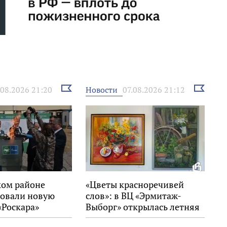
Выбрать
Выбрать
Новости
.08.2026 21:20
07.08.2026 21:12
новость
новость
ком районе
«Цветы красноречивей
овали новую
слов»: в ВЦ «Эрмитаж-
«Роскара»
Выборг» открылась летняя
выставка