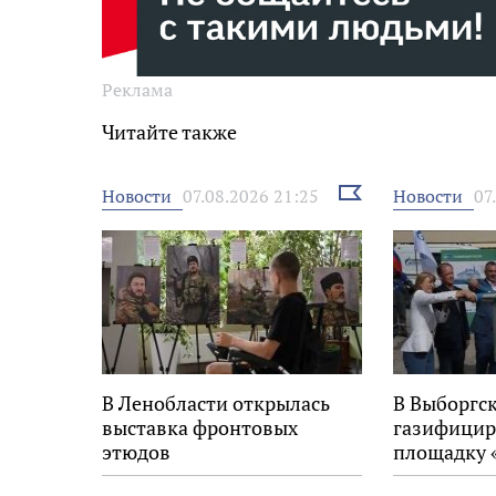
Реклама
Читайте также
Выбрать
Новости
Новости
07.08.2026 21:25
07
новость
В Ленобласти открылась
В Выборгс
выставка фронтовых
газифицир
этюдов
площадку 