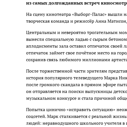
из самых долгожданных встреч киносмотр
На сцену кинотеатра «Выборг-Палас» вышли на
творческая команда и режиссёр Анна Матисон,
Центральным и невероятно трогательным моме
вынесли специальную ладью с сырым бетоном,
аплодисменты зала оставил отпечаток своей 
отпечаток займет свое почётное место на горо
сохранив связь любимого миллионами артиста
После торжественной части зрителям представ
история популярного телеведущего Марка Ник
после громкого скандала в прямом эфире пыта
он отправляется на поиски выпускницы детског
музыкальном конкурсе и стала причиной обще
Попытка цинично «исправить ситуацию» неож
соцсетей. Марк сталкивается с реальной жизн
людей: неравнодушного школьного учителя в 