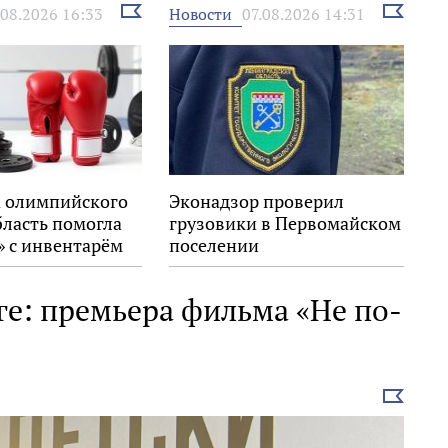
Выбрать
Выбрать
Новости
.08.2026 16:33
07.08.2026 14:31
новость
новость
 олимпийского
Эконадзор проверил
бласть помогла
грузовики в Первомайском
» с инвентарём
поселении
ге: премьера фильма «Не по-
Выбрать
новость