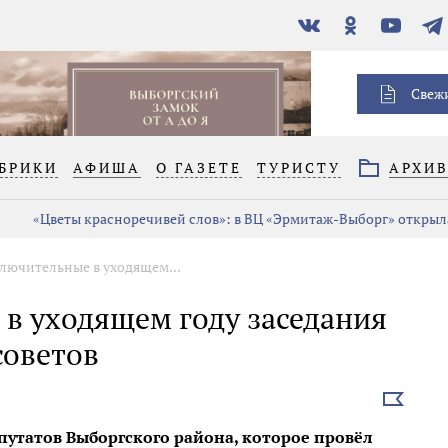
В
Одноклассники
YouTube
Тел
контакте
Свеж
БРИКИ
АФИША
О ГАЗЕТЕ
ТУРИСТУ
АРХИ
«Цветы красноречивей слов»: в ВЦ «Эрмитаж-Выборг» открыла
лючительные в уходящем...
в уходящем году заседания
советов
Выбрать
новость
путатов Выборгского района, которое провёл