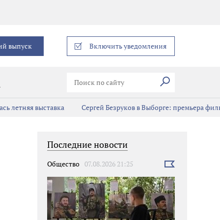
еграм
ий выпуск
Включить уведомления
Искать
В
сь летняя выставка
Сергей Безруков в Выборге: премьера фил
Последние новости
Общество
07.08.2026 21:25
Выбрать
новость