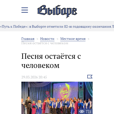
Закрыть/
Открыть
меню
«Путь к Победе»: в Выборге отметили 82-ю годовщину окончания 
Главная
Новости
Местное время
Песня остаётся с человеком
Песня остаётся с
человеком
Выбрать
29.03.2026 20:45
новость
771