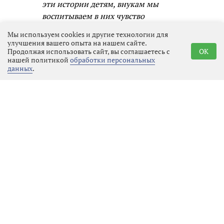
эти истории детям, внукам мы
воспитываем в них чувство
ответственности, гордости и
Мы используем cookies и другие технологии для
единства с народом. Я рада, что
улучшения вашего опыта на нашем сайте.
Продолжая использовать сайт, вы соглашаетесь с
OK
через творчество и музыку могу
нашей политикой
обработки персональных
быть частью этого процесса.
данных
.
Участник ансамбля «Гвардия»
Михаил Дубайлов отметил, что
сохранение памяти о подвигах — это
долг каждого. Будущие поколения
должны знать, какой ценой была
завоёвана свобода. Память о
подвигах предков формирует
чувство принадлежности к великой
культуре, учит ценить свободу и
уважать тех, кто её отстаивал. Без
этой памяти мы теряем связь с
прошлым, а значит, и понимание,