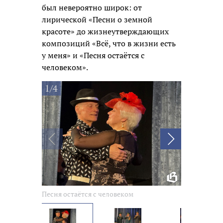
был невероятно широк: от
лирической «Песни о земной
красоте» до жизнеутверждающих
композиций «Всё, что в жизни есть
у меня» и «Песня остаётся с
человеком».
1/4
Песня остаётся с человеком
Песня остаё