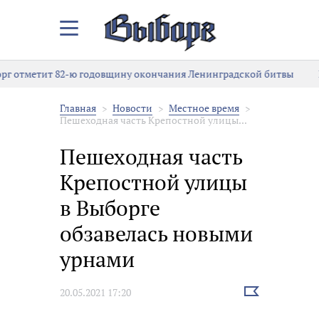
Закрыть/
Открыть
меню
етит 82-ю годовщину окончания Ленинградской битвы
Выборг
Главная
Новости
Местное время
Пешеходная часть Крепостной улицы...
Пешеходная часть
Крепостной улицы
в Выборге
обзавелась новыми
урнами
Выбрать
20.05.2021 17:20
новость