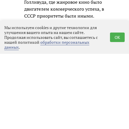
Голливуда, где жанровое кино было
двигателем коммерческого успеха, в
СССР приоритеты были иными.
Каждый фильм, независимо от
Мы используем cookies и другие технологии для
жанра, получал примерно
улучшения вашего опыта на нашем сайте.
одинаковый бюджет, который
Продолжая использовать сайт, вы соглашаетесь с
OK
нашей политикой
обработки персональных
распределялся по строгим сметам.
данных
.
Фантастика не считалась
приоритетным направлением: она
требовала дорогостоящих
спецэффектов, сложных декораций
и часто выходила за рамки
привычного реализма, который
цензоры и партийные чиновники
считали более подходящим для
воспитания зрителей. В результате
студии предпочитали ставить
проверенные драмы, исторические
эпопеи или комедии, где риски