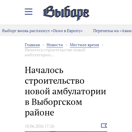
Закрыть/
Открыть
меню
Выборг вновь распахнул «Окно в Европу»
Перемены на «Аванг
Главная
Новости
Местное время
Началось строительство новой
амбулатории...
Началось
строительство
новой амбулатории
в Выборгском
районе
Выбрать
10.06.2026 17:26
новость