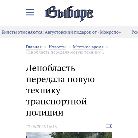
Закрыть/
Открыть
меню
Билеты отменяются! Августовский подарок от «Монрепо»
Рей
Главная
Новости
Местное время
Ленобласть передала новую технику...
Ленобласть
передала новую
технику
транспортной
полиции
Выбрать
12.06.2026 16:18
новость