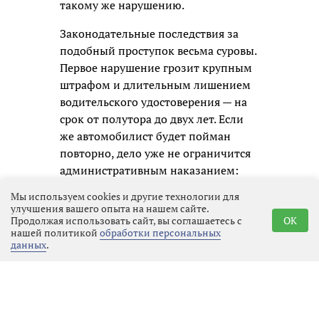
такому же нарушению.
Законодательные последствия за
подобный проступок весьма суровы.
Первое нарушение грозит крупным
штрафом и длительным лишением
водительского удостоверения — на
срок от полутора до двух лет. Если
же автомобилист будет пойман
повторно, дело уже не ограничится
административным наказанием:
ему придётся отвечать по уголовной
Мы используем cookies и другие технологии для
статье, а это означает судимость и
улучшения вашего опыта на нашем сайте.
Продолжая использовать сайт, вы соглашаетесь с
OK
гораздо более серьёзные
нашей политикой
обработки персональных
ограничения в будущем.
данных
.
Госавтоинспекция призывает всех
участников движения не надеяться
на авось и помнить, что
единственный надёжный способ