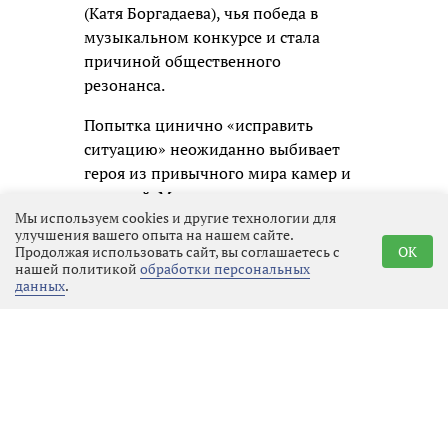
(Катя Боргадаева), чья победа в
музыкальном конкурсе и стала
причиной общественного
резонанса.
Попытка цинично «исправить
ситуацию» неожиданно выбивает
героя из привычного мира камер и
соцсетей. Марк сталкивается с
Мы используем cookies и другие технологии для
реальной жизнью и погружается в
улучшения вашего опыта на нашем сайте.
проблемы совершенно разных
Продолжая использовать сайт, вы соглашаетесь с
OK
людей: неравнодушного школьного
нашей политикой
обработки персональных
данных
.
учителя в исполнении Фёдора
Добронравова, строгого нотариуса
(Мария Аронова), её дочери и
увлечённых волонтёров. Постепенно
участие в чужих судьбах и череда
простых добрых дел кардинально
меняют самого телеведущего,