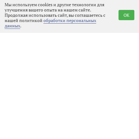
Мы используем cookies и другие технологии для
жанра, получал примерно
улучшения вашего опыта на нашем сайте.
одинаковый бюджет, который
Продолжая использовать сайт, вы соглашаетесь с
OK
нашей политикой
обработки персональных
распределялся по строгим сметам.
данных
.
Фантастика не считалась
приоритетным направлением: она
требовала дорогостоящих
спецэффектов, сложных декораций
и часто выходила за рамки
привычного реализма, который
цензоры и партийные чиновники
считали более подходящим для
воспитания зрителей. В результате
студии предпочитали ставить
проверенные драмы, исторические
эпопеи или комедии, где риски
были ниже, а идеологическая
нагрузка — очевиднее.
Оттепель и космос: новый