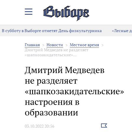
Закрыть/
Открыть
меню
В субботу в Выборге отметят День физкультурника
«Лесные де
Главная
Новости
Местное время
Дмитрий Медведев не разделяет
«шапкозакидательские»...
Дмитрий Медведев
не разделяет
«шапкозакидательские»
настроения в
образовании
Выбрать
03.10.2022 20:56
новость