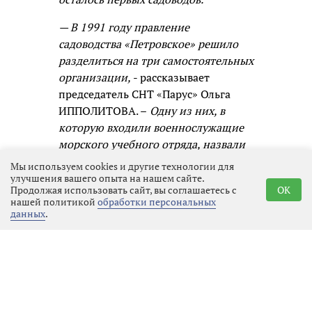
— В 1991 году правление
садоводства «Петровское» решило
разделиться на три самостоятельных
организации,
- рассказывает
председатель СНТ «Парус» Ольга
ИППОЛИТОВА. –
Одну из них, в
которую входили военнослужащие
морского учебного отряда, назвали
«Парус». Понятно почему, ведь
Мы используем cookies и другие технологии для
моряки ассоциируются с
улучшения вашего опыта на нашем сайте.
Продолжая использовать сайт, вы соглашаетесь с
OK
романтикой, водными просторами,
нашей политикой
обработки персональных
кораблями. Ветер наполняет паруса
данных
.
и гонит корабль вперёд! В 1993 году
первые члены садоводства получили
свидетельства о собственности.
Время идёт, ветеранов у нас осталось
только девять человек. Во многом
ради них мы и решили устроить