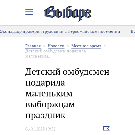
Закрыть/
Открыть
меню
Эконадзор проверил грузовики в Первомайском поселении
В
Главная
Новости
Местное время
Детский омбудсмен подарила
маленьким...
Детский омбудсмен
подарила
маленьким
выборжцам
праздник
Выбрать
06.01.2023 19:32
новость