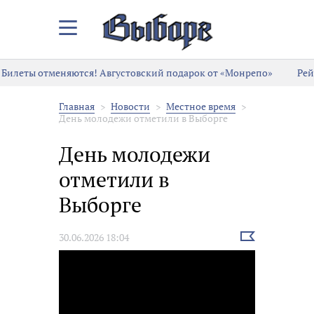
Закрыть/
Открыть
меню
Билеты отменяются! Августовский подарок от «Монрепо»
Рей
Главная
Новости
Местное время
День молодежи отметили в Выборге
День молодежи
отметили в
Выборге
Выбрать
30.06.2026 18:04
новость