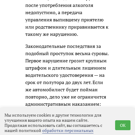
после употребления алкоголя
недопустимо, а передача
управления выпившему приятелю
или родственнику приравнивается к
такому же нарушению.
Законодательные последствия за
подобный проступок весьма суровы.
Первое нарушение грозит крупным
штрафом и длительным лишением
водительского удостоверения — на
срок от полутора до двух лет. Если
же автомобилист будет пойман
повторно, дело уже не ограничится
административным наказанием:
ему придётся отвечать по уголовной
Мы используем cookies и другие технологии для
статье, а это означает судимость и
улучшения вашего опыта на нашем сайте.
гораздо более серьёзные
Продолжая использовать сайт, вы соглашаетесь с
OK
нашей политикой
обработки персональных
ограничения в будущем.