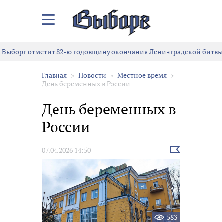
Закрыть/
Открыть
меню
Выборг отметит 82-ю годовщину окончания Ленинградской битвы
Главная
Новости
Местное время
День беременных в России
День беременных в
России
Выбрать
07.04.2026 14:50
новость
583