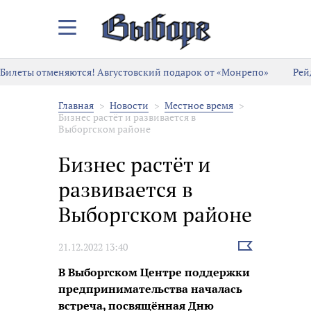
Закрыть/
Открыть
меню
Билеты отменяются! Августовский подарок от «Монрепо»
Рей
Главная
Новости
Местное время
Бизнес растёт и развивается в
Выборгском районе
Бизнес растёт и
развивается в
Выборгском районе
Выбрать
21.12.2022 13:40
новость
В Выборгском Центре поддержки
предпринимательства началась
встреча, посвящённая Дню