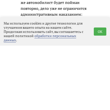
же автомобилист будет пойман
повторно, дело уже не ограничится
административным наказанием:
ему придётся отвечать по уголовной
Мы используем cookies и другие технологии для
статье, а это означает судимость и
улучшения вашего опыта на нашем сайте.
Продолжая использовать сайт, вы соглашаетесь с
OK
гораздо более серьёзные
нашей политикой
обработки персональных
ограничения в будущем.
данных
.
Госавтоинспекция призывает всех
участников движения не надеяться
на авось и помнить, что
единственный надёжный способ
избежать беды — это полностью
исключить алкоголь перед любой
поездкой. В конце концов, вызвать
такси или воспользоваться
общественным транспортом
гораздо дешевле и безопаснее, чем
потом расплачиваться деньгами,