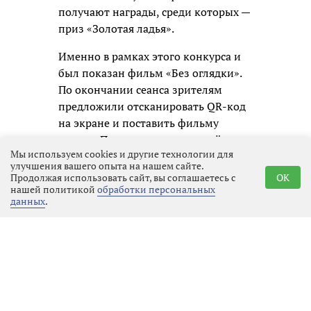
получают награды, среди которых —
приз «Золотая ладья».
Именно в рамках этого конкурса и
был показан фильм «Без оглядки».
По окончании сеанса зрителям
предложили отсканировать QR-код
на экране и поставить фильму
оценку. По результатам подсчёта
Мы используем cookies и другие технологии для
таких голосов и будет определён
улучшения вашего опыта на нашем сайте.
обладатель зрительского приза.
Продолжая использовать сайт, вы соглашаетесь с
OK
нашей политикой
обработки персональных
Показ фильма «Без оглядки»
данных
.
Режиссёр фильма Наталья
Кончаловская призналась, что
любит пробовать новое и выразила
надежду, что фильм не оставит
зрителей равнодушными.