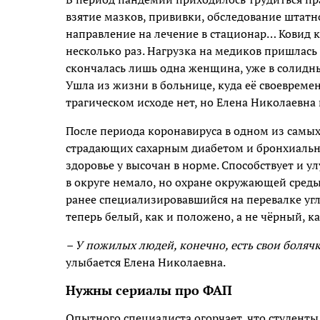
взятие мазков, прививки, обследование штат
направление на лечение в стационар… Ковид 
несколько раз. Нагрузка на медиков пришлась
скончалась лишь одна женщина, уже в солидны
Ушла из жизни в больнице, куда её своевреме
трагическом исходе нет, но Елена Николаевна 
После периода коронавируса в одном из самы
страдающих сахарным диабетом и бронхиально
здоровье у высочан в норме. Способствует и 
в округе немало, но охране окружающей среды
ранее специализировавшийся на перевалке угля
теперь белый, как и положено, а не чёрный, к
– У пожилых людей, конечно, есть свои болячк
улыбается Елена Николаевна.
Нужны сериалы про ФАП
Опытного специалиста огорчает, что студент