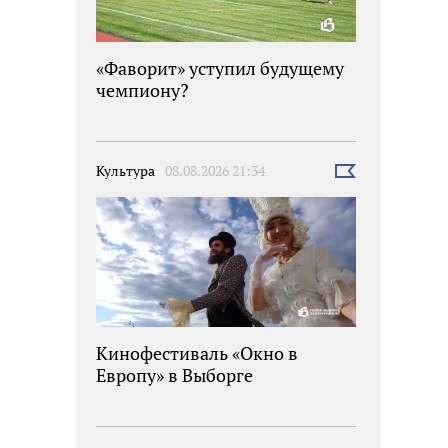
«Фаворит» уступил будущему
чемпиону?
Культура
08.08.2026 21:34
Выбрать
новость
Кинофестиваль «Окно в
Европу» в Выборге