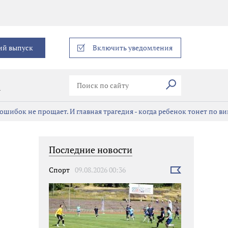
еграм
ий выпуск
Включить уведомления
Искать
В
ошибок не прощает. И главная трагедия - когда ребенок тонет по в
Последние новости
Спорт
09.08.2026 00:36
Выбрать
новость