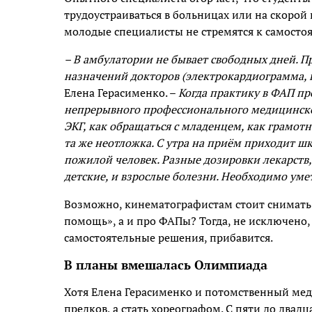
трудоустраиваться в больницах или на скорой п
молодые специалисты не стремятся к самостоя
– В амбулатории не бывает свободных дней. 
назначений докторов (электрокардиограмма,
Елена Герасименко. –
Когда практику в ФАП п
непрерывного профессионального медицинског
ЭКГ, как обращаться с младенцем, как грамот
та же неотложка. С утра на приём приходит ш
пожилой человек. Разные дозировки лекарств
детские, и взрослые болезни. Необходимо уме
Возможно, кинематографистам стоит снимать 
помощь», а и про ФАПы? Тогда, не исключено
самостоятельные решения, прибавится.
В планы вмешалась Олимпиада
Хотя Елена Герасименко и потомственный мед
предков, а стать хореографом. С пяти до двад