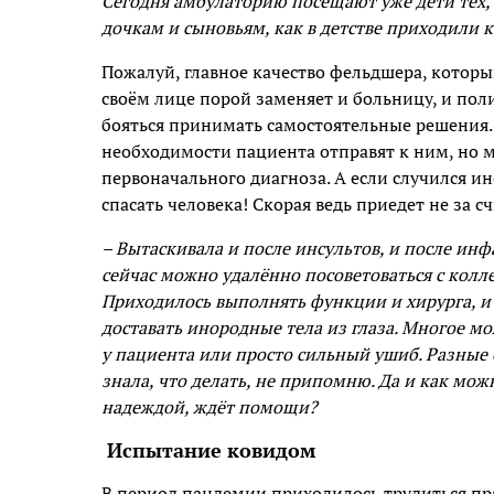
Сегодня амбулаторию посещают уже дети тех,
дочкам и сыновьям, как в детстве приходили к
Пожалуй, главное качество фельдшера, котор
своём лице порой заменяет и больницу, и пол
бояться принимать самостоятельные решения. 
необходимости пациента отправят к ним, но м
первоначального диагноза. А если случился и
спасать человека! Скорая ведь приедет не за 
– Вытаскивала и после инсультов, и после инф
сейчас можно удалённо посоветоваться с кол
Приходилось выполнять функции и хирурга, и
доставать инородные тела из глаза. Многое м
у пациента или просто сильный ушиб. Разные б
знала, что делать, не припомню. Да и как можн
надеждой, ждёт помощи?
Испытание ковидом
В период пандемии приходилось трудиться пр