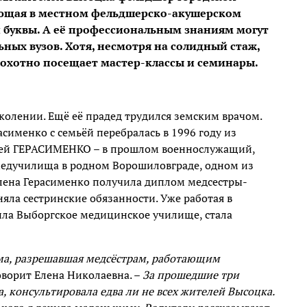
ющая в местном фельдшерско-акушерском
ой буквы. А её профессиональным знаниям могут
ых вузов. Хотя, несмотря на солидный стаж,
с охотно посещает мастер-классы и семинары.
колении. Ещё её прадед трудился земским врачом.
сименко с семьёй перебралась в 1996 году из
ргей ГЕРАСИМЕНКО – в прошлом военнослужащий,
 медучилища в родном Ворошиловграде, одном из
лена Герасименко получила диплом медсестры-
яла сестринские обязанности. Уже работая в
ла Выборгское медицинское училище, стала
мма, разрешавшая медсёстрам, работающим
оворит Елена Николаевна. –
За прошедшие три
а, консультировала едва ли не всех жителей Высоцка.