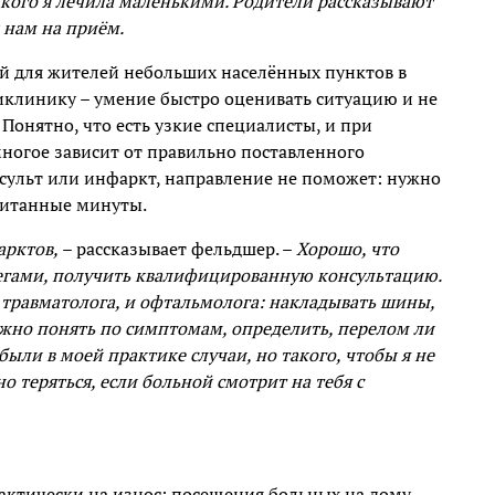
 кого я лечила маленькими. Родители рассказывают
 нам на приём.
ый для жителей небольших населённых пунктов в
иклинику – умение быстро оценивать ситуацию и не
Понятно, что есть узкие специалисты, и при
ногое зависит от правильно поставленного
нсульт или инфаркт, направление не поможет: нужно
считанные минуты.
арктов,
– рассказывает фельдшер. –
Хорошо, что
легами, получить квалифицированную консультацию.
 травматолога, и офтальмолога: накладывать шины,
ожно понять по симптомам, определить, перелом ли
ыли в моей практике случаи, но такого, чтобы я не
о теряться, если больной смотрит на тебя с
актически на износ: посещения больных на дому,