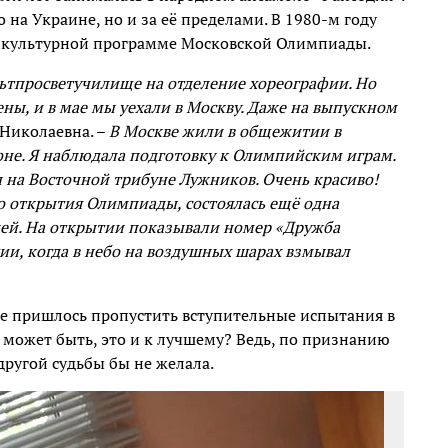
 на Украине, но и за её пределами. В 1980-м году
в культурной программе Московской Олимпиады.
льтпросветучилище на отделение хореографии. Но
ены, и в мае мы уехали в Москву. Даже на выпускном
 Николаевна. –
В Москве жили в общежитии в
оне. Я наблюдала подготовку к Олимпийским играм.
 на Восточной трибуне Лужников. Очень красиво!
го открытия Олимпиады, состоялась ещё одна
чей. На открытии показывали номер «Дружба
ии, когда в небо на воздушных шарах взмывал
не пришлось пропустить вступительные испытания в
, может быть, это и к лучшему? Ведь, по признанию
другой судьбы бы не желала.