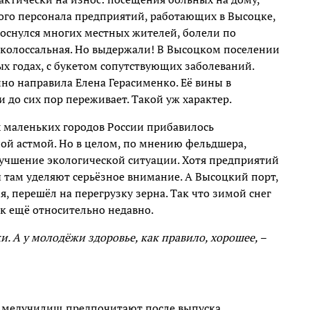
ного персонала предприятий, работающих в Высоцке,
коснулся многих местных жителей, болели по
 колоссальная. Но выдержали! В Высоцком поселении
х годах, с букетом сопутствующих заболеваний.
нно направила Елена Герасименко. Её вины в
и до сих пор переживает. Такой уж характер.
х маленьких городов России прибавилось
й астмой. Но в целом, по мнению фельдшера,
улучшение экологической ситуации. Хотя предприятий
 там уделяют серьёзное внимание. А Высоцкий порт,
, перешёл на перегрузку зерна. Так что зимой снег
ак ещё относительно недавно.
и. А у молодёжи здоровье, как правило, хорошее,
–
ы медучилищ предпочитают после выпуска