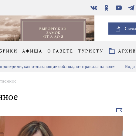
В
Одноклассники
YouTube
Тел
контакте
Свеж
БРИКИ
АФИША
О ГАЗЕТЕ
ТУРИСТУ
АРХИ
проверили, как отдыхающие соблюдают правила на воде
Вода 
ственное
нное
Выбрать
новость