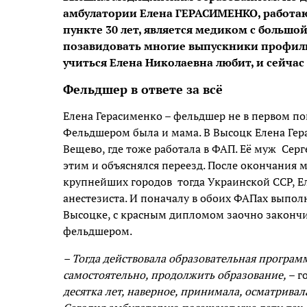
амбулатории Елена ГЕРАСИМЕНКО, работа
пункте 30 лет, является медиком с больш
позавидовать многие выпускники профильн
учиться Елена Николаевна любит, и сейча
Фельдшер в ответе за всё
Елена Герасименко – фельдшер не в первом по
Фельдшером была и мама. В Высоцк Елена Гера
Вещево, где тоже работала в ФАП. Её муж Се
этим и объяснялся переезд. После окончания
крупнейших городов тогда Украинской ССР, Е
анестезиста. И поначалу в обоих ФАПах выполн
Высоцке, с красным дипломом заочно закончи
фельдшером.
– Тогда действовала образовательная програ
самостоятельно, продолжить образование,
– г
десятка лет, наверное, принимала, осматривал