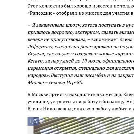
Этот коллектив был хорошо известен не только
«Рапсодию» отобрали из многих для участия 
–
Я заканчивала школу, хотела поступать в ку
пришлось досрочно, экстерном, сдавать экзам
вечере не присутствовала
, – вспоминает Елена
Лефортово, ежедневно репетировали на стади
Видела, как солдаты создавали живые картины
Кстати, за пару дней до 19 июля, официально
церемония открытия, специально для москви
народов». Выступил наш ансамбль и на закрыт
Мишка – символ Игр-80.
В Москве артисты находились два месяца. Еле
училище, устроиться на работу в больницу. Но
Елены Николаевны, она свою работу любит, и 
1/3