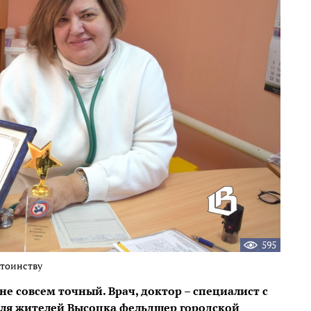
595
стоинству
не совсем точный. Врач, доктор – специалист с
ля жителей Высоцка фельдшер городской