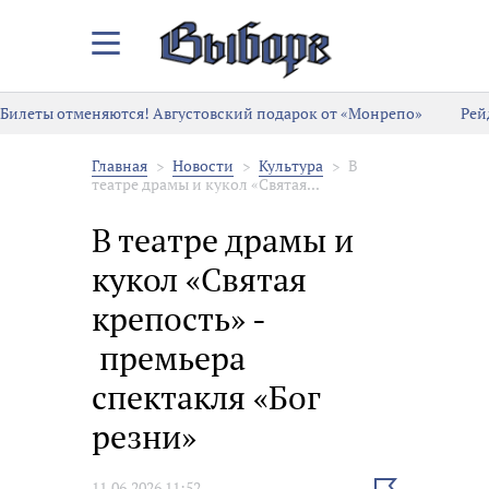
Закрыть/
Открыть
меню
Билеты отменяются! Августовский подарок от «Монрепо»
Рей
Главная
Новости
Культура
В
театре драмы и кукол «Святая...
В театре драмы и
кукол «Святая
крепость» -
премьера
спектакля «Бог
резни»
Выбрать
11.06.2026 11:52