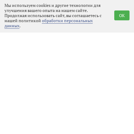
местный колорит.
Мы используем cookies и другие технологии для
улучшения вашего опыта на нашем сайте.
Съёмочная группа работала на
Продолжая использовать сайт, вы соглашаетесь с
OK
нашей политикой
обработки персональных
знаковых локациях Выборга: в
данных
.
местных магазинах, во дворах домов
на Южном Валу, возле гостиницы
«Дружба», на Крепостной улице.
Съёмки также проходили на
Пальцевских скалах
В сериале заняты известные актеры
Юлия ХЛЫНИНА, Артем БЫСТРОВ,
Николай ШРАЙБЕР, Евгения
ДМИТРИЕВА, Татьяна ОРЛОВА,
Сергей БЕЛЯЕВ.
«Подслушано в Выборге» обещает
стать тёплой, ироничной и очень
живой историей о городе и его
жителях. Зрители увидят