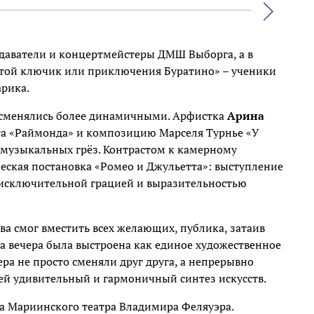
Вперед
даватели и концертмейстеры ДМШ Выборга, а в
отой ключик или приключения Буратино» – ученики
арика.
сменялись более динамичными. Арфистка
Арина
та «Раймонда» и композицию Марселя Турнье «У
ых музыкальных грёз. Контрастом к камерному
еская постановка «Ромео и Джульетта»: выступление
исключительной грацией и выразительностью
ва смог вместить всех желающих, публика, затаив
а вечера была выстроена как единое художественное
ра не просто сменяли друг друга, а непрерывно
лей удивительный и гармоничный синтез искусств.
та Мариинского театра Владимира Феляуэра.