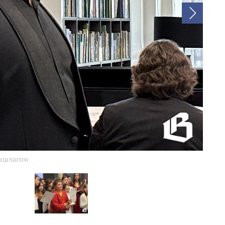
аншлагом
Тради