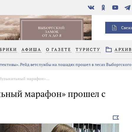
В
Одноклассники
YouTube
Тел
контакте
Свеж
БРИКИ
АФИША
О ГАЗЕТЕ
ТУРИСТУ
АРХИ
тективы». Рейд ветслужбы на лошадях прошел в лесах Выборгского
узыкальный марафон»...
ьный марафон» прошел с
Выбрать
новость