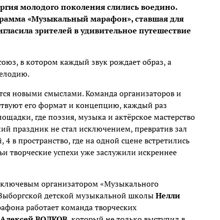
ергия молодого поколения слились воедино.
рамма «Музыкальный марафон», ставшая для
игласила зрителей в удивительное путешествие
союз, в котором каждый звук рождает образ, а
мелодию.
ется новыми смыслами. Команда организаторов и
твуют его формат и концепцию, каждый раз
ощадки, где поэзия, музыка и актёрское мастерство
й праздник не стал исключением, превратив зал
4 в пространство, где на одной сцене встретились
ьи творческие успехи уже заслужили искреннее
и ключевым организатором «Музыкального
ь Выборгской детской музыкальной школы
Нелли
арафона работает команда творческих
Алексей ВОЛКОВ
, который не только выступил в