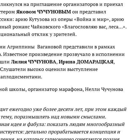
ликнулся на приглашение организаторов и приехал
йстером
Яковом ЧУЧУНОВЫМ
он представил
сики: арию Кутузова из оперы «Война и мир», арию
чный романс Чайковского «Благословляю вас, леса…».
циональный отклик у зрителей.
ени Агриппины
Вагановой представили в рамках
. Известное произведение прозвучало в исполнении
вошли
Лилия ЧУЧУНОВА
,
Ирина ДОМАРАЦКАЯ
,
. Слушатели высоко оценили выступление
 аплодисментами.
ной школы, организатор марафона, Нелли Чучунова
т ежегодно уже более десяти лет, при этом каждый
ю тему, поразмышлять над новыми смыслами.
авная идея и фабула: показать людям многообразный
ствуется: детально прорабатывается концепция и
ения, на которых гармонично сочетаются поэзия,