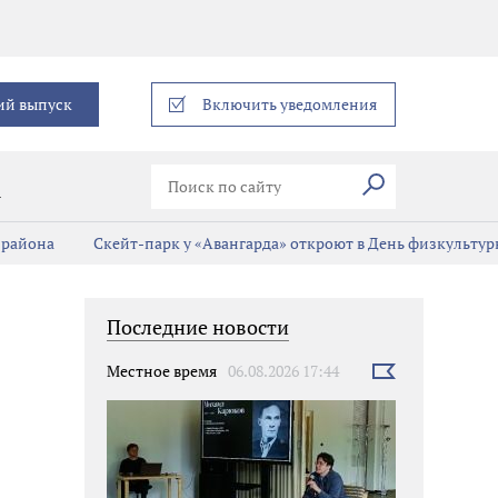
еграм
ий выпуск
Включить уведомления
Искать
В
 района
Скейт-парк у «Авангарда» откроют в День физкульту
Последние новости
Местное время
06.08.2026 17:44
Выбрать
новость