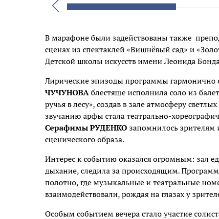
Назад
В марафоне были задействованы также
препо
сценах из спектаклей «Вишнёвый сад» и «Зол
Детской школы искусств имени Леонида Бонд
Лирические эпизоды программы гармонично 
ЧУЧУНОВА
блестяще исполнила соло из бале
ручья в лесу», создав в зале атмосферу светл
звучанию арфы стала театрально-хореографич
Серафимы РУДЕНКО
запомнилось зрителям 
сценического образа.
Интерес к событию оказался огромным: зал ед
дыхание, следила за происходящим. Программ
полотно, где музыкальные и театральные номе
взаимодействовали, рождая на глазах у зрите
Особым событием вечера стало участие солис