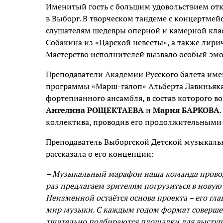
Именитый гость с большим удовольствием отк
в Выборг. В творческом тандеме с концертме
слушателям шедевры оперной и камерной клас
Собакина из «Царской невесты», а также лири
Мастерство исполнителей вызвало особый эмо
Преподаватели Академии Русского балета им
программы «Марш-галоп» Альберта Лавиньяка
фортепианного ансамбля, в состав которого 
Ангелина РОЩЕКТАЕВА
и
Мария БАРКОВА
коллектива, проводив его продолжительными
Преподаватель Выборгской Детской музыкаль
рассказала о его концепции:
– Музыкальный марафон наша команда проводи
раз предлагаем зрителям погрузиться в нову
Неизменной остаётся основа проекта – его гл
мир музыки. С каждым годом формат совершен
тщательно подбираются площадки для выступл