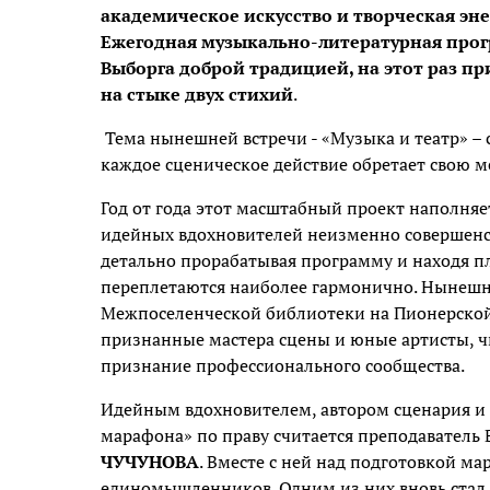
академическое искусство и творческая эн
Ежегодная музыкально-литературная прог
Выборга доброй традицией, на этот раз пр
на стыке двух стихий
.
Тема нынешней встречи - «Музыка и театр» – 
каждое сценическое действие обретает свою 
Год от года этот масштабный проект наполня
идейных вдохновителей неизменно совершенс
детально прорабатывая программу и находя пл
переплетаются наиболее гармонично. Нынешни
Межпоселенческой библиотеки на Пионерской, 
признанные мастера сцены и юные артисты, ч
признание профессионального сообщества.
Идейным вдохновителем, автором сценария 
марафона» по праву считается преподавател
ЧУЧУНОВА
. Вместе с ней над подготовкой м
единомышленников. Одним из них вновь стал