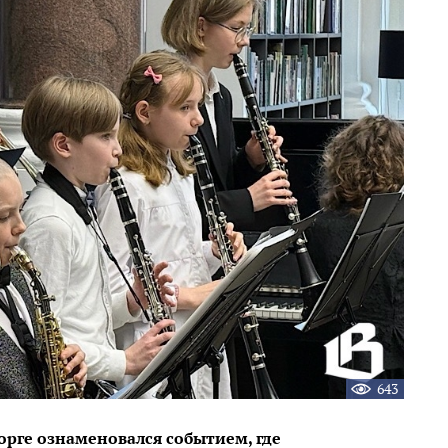
643
рге ознаменовался событием, где