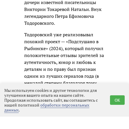
дочери известной писательницы
Виктории Токаревой Натальи. Внук
легендарного Петра Ефимовича
Тодоровского.
Тодоровский уже реализовывал
похожий проект — «Подслушано в
Рыбинске» (2024), который получил
положительные отзывы зрителей за
аутентичность, юмор и любовь к
деталям и по праву был признан
одним из лучших сериалов года (в
немалой степени благодаря тому,
что в нем снимался Тимофей
Мы используем cookies и другие технологии для
улучшения вашего опыта на нашем сайте.
ТРИБУНЦЕВ). Сериал стал
Продолжая использовать сайт, вы соглашаетесь с
OK
своеобразной визитной карточкой
нашей политикой
обработки персональных
данных
.
Рыбинска, показав город через
призму живых диалогов и
запоминающихся персонажей.