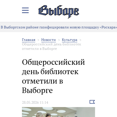
Закрыть/
Открыть
меню
В Выборгском районе газифицировали новую площадку «Роскара»
Главная
Новости
Культура
Общероссийский день библиотек
отметили в Выборге
Общероссийский
день библиотек
отметили в
Выборге
Выбрать
28.05.2026 11:14
новость