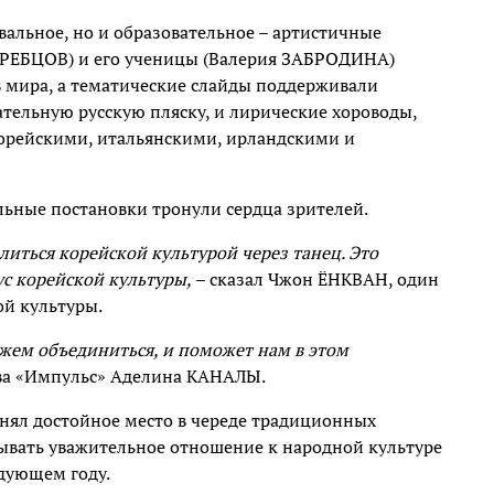
вальное, но и образовательное – артистичные
ЕРЕБЦОВ) и его ученицы (Валерия ЗАБРОДИНА)
 мира, а тематические слайды поддерживали
ательную русскую пляску, и лирические хороводы,
орейскими, итальянскими, ирландскими и
льные постановки тронули сердца зрителей.
литься корейской культурой через танец. Это
ус корейской культуры,
– сказал Чжон ЁНКВАН, один
ой культуры.
ожем объединиться, и поможет нам в этом
ива «Импульс» Аделина КАНАЛЫ.
анял достойное место в череде традиционных
ывать уважительное отношение к народной культуре
едующем году.