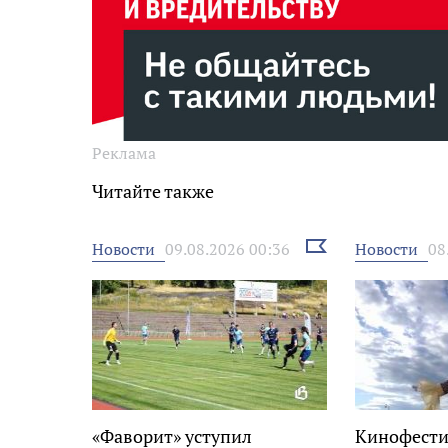
Реклама
Читайте также
Выбрать
Новости
Новости
09.08.2026 00:36
08
новость
«Фаворит» уступил
Кинофести