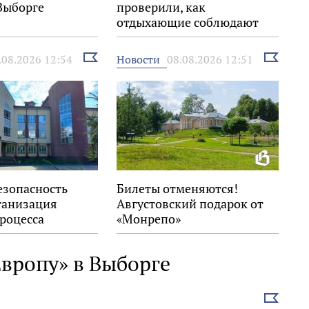
Выборге
проверили, как
отдыхающие соблюдают
правила на воде
Выбрать
Выбрать
Новости
.08.2026 12:54
08.08.2026 12:51
новость
новость
езопасность
Билеты отменяются!
ганизация
Августовский подарок от
роцесса
«Монрепо»
вропу» в Выборге
Выбрать