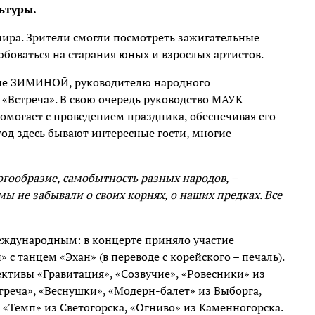
ьтуры.
мира. Зрители смогли посмотреть зажигательные
юбоваться на старания юных и взрослых артистов.
ене ЗИМИНОЙ, руководителю народного
 «Встреча». В свою очередь руководство МАУК
могает с проведением праздника, обеспечивая его
од здесь бывают интересные гости, многие
огообразие, самобытность разных народов, –
мы не забывали о своих корнях, о наших предках. Все
еждународным: в концерте приняло участие
с танцем «Эхан» (в переводе с корейского – печаль).
ктивы «Гравитация», «Созвучие», «Ровесники» из
треча», «Веснушки», «Модерн-балет» из Выборга,
«Темп» из Светогорска, «Огниво» из Каменногорска.