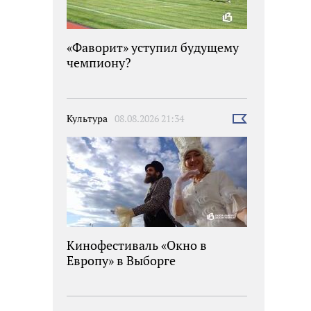
«Фаворит» уступил будущему
чемпиону?
Культура
08.08.2026 21:34
Выбрать
новость
Кинофестиваль «Окно в
Европу» в Выборге