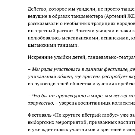
Действо, которое мы увидели, не просто танце
ведущие в образах танцмейстера (Артемий Ж
рассказывали о необычных традициях народов
интересный рассказ. Зрители увидели и зажиг
полюбовались мексиканскими, испанскими, к
цыганскими танцами.
Искренние улыбки детей, танцевально-театра
–
Мы рады участвовать в данном фестивале, де
уникальный обмен, где зритель распробует вк
из руководителей общества изучения корейск
– Что бы ни происходило в мире, мы всегда м
творчество,
– уверена воспитанница коллект
Фестиваль «Не крутите пёстрый глобус» уже з
выборгских мероприятий, призванных воспит
и уже ждет новых участников и зрителей в сл