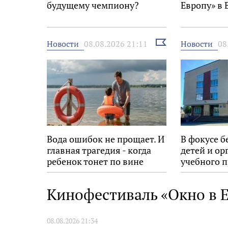
будущему чемпиону?
Европу» в 
Выбрать
Новости
Новости
08.08.2026 21:11
08
новость
Вода ошибок не прощает. И
В фокусе б
главная трагедия - когда
детей и ор
ребенок тонет по вине
учебного п
взрослых
Кинофестиваль «Окно в Е
08.08.2026 21:34