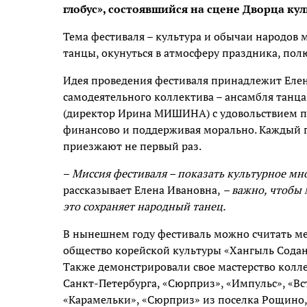
глобус», состоявшийся на сцене Дворца кул
Тема фестиваля – культура и обычаи народов 
танцы, окунуться в атмосферу праздника, пол
Идея проведения фестиваля принадлежит Ел
самодеятельного коллектива – ансамбля танца
(директор Ирина МИШИНА) с удовольствием по
финансово и поддерживая морально. Каждый г
приезжают не первый раз.
–
Миссия фестиваля – показать культурное мн
рассказывает Елена Ивановна,
– важно, чтобы 
это сохраняет народный танец.
В нынешнем году фестиваль можно считать м
общество корейской культуры «Хангыль Содан» 
Также демонстрировали свое мастерство колле
Санкт-Петербурга, «Сюрприз», «Импульс», «Вс
«Карамельки», «Сюрприз» из поселка Рощино, 