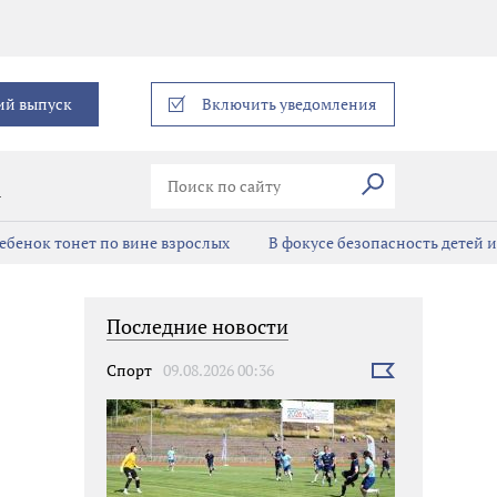
еграм
ий выпуск
Включить уведомления
Искать
В
ребенок тонет по вине взрослых
В фокусе безопасность детей 
Последние новости
Спорт
09.08.2026 00:36
Выбрать
новость