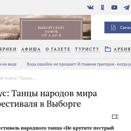
В
Одноклассники
YouTube
Тел
контакте
Свеж
БРИКИ
АФИША
О ГАЗЕТЕ
ТУРИСТУ
АРХИ
 на воде
Вода ошибок не прощает. И главная трагедия - когда 
й глобус: Танцы...
ус: Танцы народов мира
естиваля в Выборге
Выбрать
новость
стиваль народного танца «Не крутите пестрый