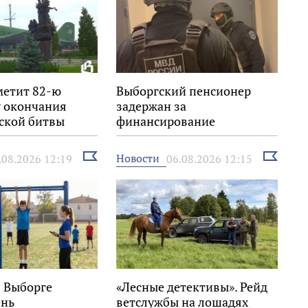
метит 82-ю
Выборгский пенсионер
 окончания
задержан за
ской битвы
финансирование
экстремизма
Выбрать
Выбрать
Новости
.08.2026 12:19
06.08.2026 12:15
новость
новость
в Выборге
«Лесные детективы». Рейд
ень
ветслужбы на лошадях