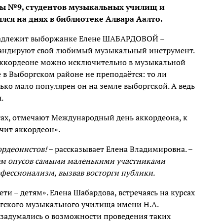
ы №9, студентов музыкальных училищ и
лся на днях в библиотеке Алвара Аалто.
надлежит выборжанке Елене ШАБАРДОВОЙ –
гандируют свой любимый музыкальный инструмент.
на аккордеоне можно исключительно в музыкальной
 в Выборгском районе не преподаётся: то ли
лько мало популярен он на земле выборгской. А ведь
.
гах, отмечают Международный день аккордеона, к
чит аккордеон».
ордеонистов!
– рассказывает Елена Владимировна. –
ем опусов самыми маленькими участниками
фессионализм, вызвав восторги публики.
ти – детям». Елена Шабардова, встречаясь на курсах
ргского музыкального училища имени Н.А.
адумались о возможности проведения таких