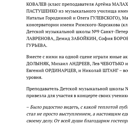
КОВАЛЕВ (класс преподавателя Артёма МАЛ
ПАСТУШЕНКО из музыкального училища имени 
Натальи Городниной и Олега ГУЛЕВСКОГО), М
консерватории имени Римского-Корсакова (кл
Детской музыкальной школы №9 Санкт-Петер
ЛАВРЕНОВА, Демид ЗАБОЙКИН, София БОРОВ
ГУРЬЕВА.
Вместе с ними на одной сцене играли юные а
ДОЛЫНЯК, Михаил АНДРЕЕВ, Лев ЧЕБОТЬКО и в
Евгений ОРДИНАРЦЕВ, и Николай ШТАНГ – все
уровня.
Преподаватель Детской музыкальной школы №
привезла для участия в концерте своих ученик
–
Было радостно видеть, с какой теплотой пу
стал не просто выступлением, а настоящим е
своему делу. От всей души благодарим гостеп