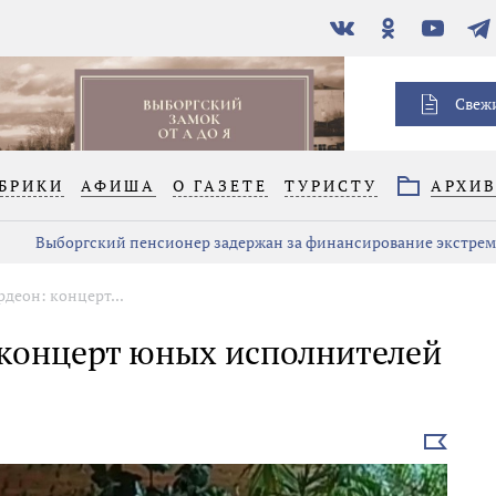
В
Одноклассники
YouTube
Тел
контакте
Свеж
БРИКИ
АФИША
О ГАЗЕТЕ
ТУРИСТУ
АРХИ
Выборгский пенсионер задержан за финансирование экстре
рдеон: концерт...
 концерт юных исполнителей
Выбрать
новость