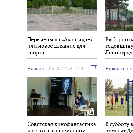
Перемены на «Авангарде»
Выборг от
или новое дыхание для
годовщину
спорта
Ленинград
Выбрать
Новости
Новости
06.08.2026 17:44
06
новость
Советская кинофантастика
В субботу 
и её эхо в современном
отметят Д