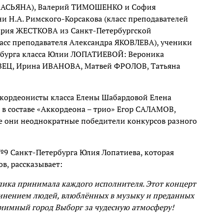
АХАСЬЯНА), Валерий ТИМОШЕНКО и София
Н.А. Римского-Корсакова (класс преподавателей
ария ЖЕСТКОВА из Санкт-Петербургской
асс преподавателя Александра ЯКОВЛЕВА), ученики
бурга класса Юлии ЛОПАТИЕВОЙ: Вероника
ЕЦ, Ирина ИВАНОВА, Матвей ФРОЛОВ, Татьяна
ккордеонисты класса Елены Шабардовой Елена
 составе «Аккордеона – трио» Егор САЛАМОВ,
 они неоднократные победители конкурсов разного
9 Санкт-Петербурга Юлия Лопатиева, которая
ов, рассказывает:
блика принимала каждого исполнителя. Этот концерт
динением людей, влюблённых в музыку и преданных
риимный город Выборг за чудесную атмосферу!