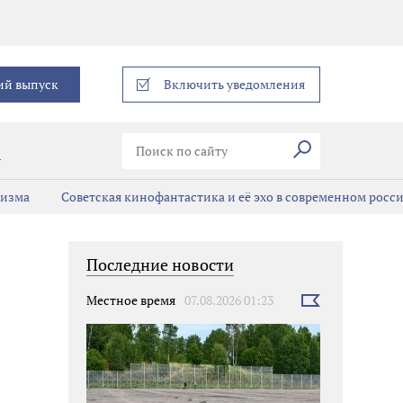
еграм
ий выпуск
Включить уведомления
Искать
В
мизма
Советская кинофантастика и её эхо в современном росс
Последние новости
Местное время
07.08.2026 01:23
Выбрать
новость