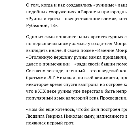
О том, когда и как создавались «руинные» лан
подобных сооружениях в Европе и пригородны
«Руины и гроты – овеществленное время», кот
Рубежной, 18».
Одно из самых значительных архитектурных с
по первоначальному замыслу создателя Монр
выглядеть иначе. В своей поэме «Имение Мон
«Оголенную вершину руины замка придавили, 
далее в примечании – «ради своей башни помес
Согласно легенде, пленный – это шведский к
братьями. Л.Г. Николаи, по всей видимости, пр
некоторое время спустя выстроил на острове к
что в XIX веке руины уже перестали быть не
популярный язык аллегорий века Просвещения 
«Нам бы еще хотелось, чтобы был построен грот
Людвига Генриха Николаи сыну, написанного в 
появился первый грот.