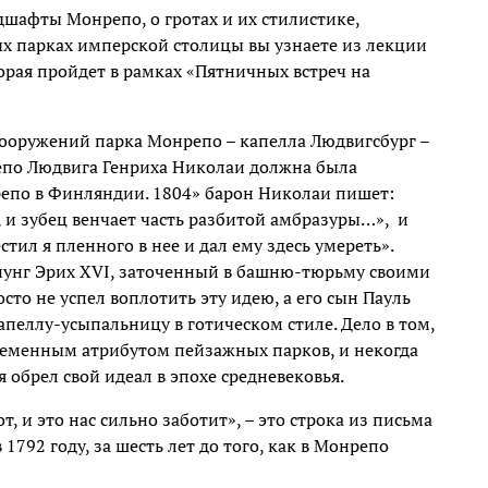
дшафты Монрепо, о гротах и их стилистике,
х парках имперской столицы вы узнаете из лекции
орая пройдет в рамках «Пятничных встреч на
ооружений парка Монрепо – капелла Людвигсбург –
епо Людвига Генриха Николаи должна была
репо в Финляндии. 1804» барон Николаи пишет:
и зубец венчает часть разбитой амбразуры…», и
тил я пленного в нее и дал ему здесь умереть».
онунг Эрих XVI, заточенный в башню-тюрьму своими
осто не успел воплотить эту идею, а его сын Пауль
апеллу-усыпальницу в готическом стиле. Дело в том,
пременным атрибутом пейзажных парков, и некогда
обрел свой идеал в эпохе средневековья.
, и это нас сильно заботит», – это строка из письма
1792 году, за шесть лет до того, как в Монрепо