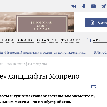
В
Одноклассники
YouTube
Тел
контакте
Свеж
БРИКИ
АФИША
О ГАЗЕТЕ
ТУРИСТУ
АРХИ
д «Нетрезвый водитель» продлится до понедельника
В Ленобл
руинные» ландшафты Монрепо
ые» ландшафты Монрепо
Выбрать
новость
гроты и туннели стали обязательным элементом,
льным местом для их обустройства.