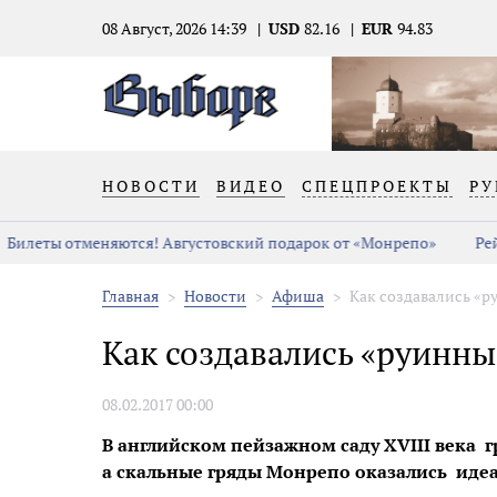
08 Август, 2026 14:39
USD
82.16
EUR
94.83
НОВОСТИ
ВИДЕО
СПЕЦПРОЕКТЫ
РУ
Билеты отменяются! Августовский подарок от «Монрепо»
Рей
Главная
Новости
Афиша
Как создавались «
Как создавались «руинн
08.02.2017 00:00
В английском пейзажном саду XVIII века 
а скальные гряды Монрепо оказались идеа