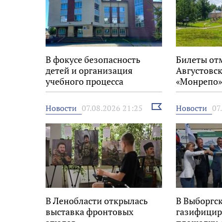
В фокусе безопасность
Билеты от
детей и организация
Августовск
учебного процесса
«Монрепо»
Выбрать
Новости
Новости
07.08.2026 21:25
07
новость
В Ленобласти открылась
В Выборгс
выставка фронтовых
газифицир