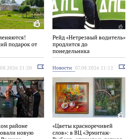
меняются!
Рейд «Нетрезвый водитель»
ий подарок от
продлится до
понедельника
Выбрать
Выбрать
Новости
.08.2026 21:20
07.08.2026 21:12
новость
новость
ком районе
«Цветы красноречивей
овали новую
слов»: в ВЦ «Эрмитаж-