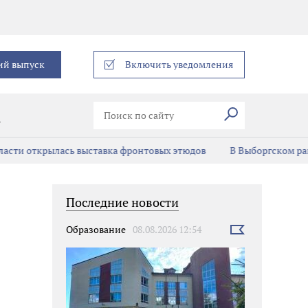
еграм
ий выпуск
Включить уведомления
Искать
В
асти открылась выставка фронтовых этюдов
В Выборгском ра
Последние новости
Образование
08.08.2026 12:54
Выбрать
новость