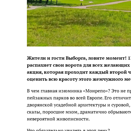
Жители и гости Выборга, ловите момент! 
распахнет свои ворота для всех желающих
акция, которая проходит каждый второй че
оценить всю красоту этого жемчужного мес
В чем главная изюминка «Монрепо»? Это не п
пейзажных парков во всей Европе. Его отличи
дворянской усадебной архитектуры и суровой,
скалы, поросшие мхом, драматично обрываютс
невероятной живописности.
Что обязательно увидеть в этот день?