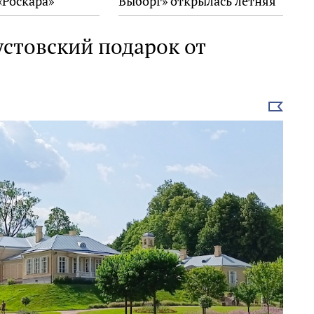
«Роскара»
Выборг» открылась летняя
выставка
стовский подарок от
Выбрать
новость