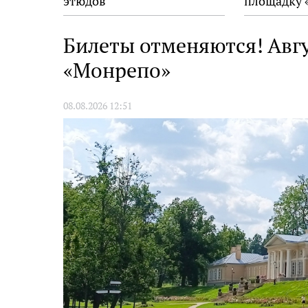
этюдов
площадку 
Билеты отменяются! Авгу
«Монрепо»
08.08.2026 12:51