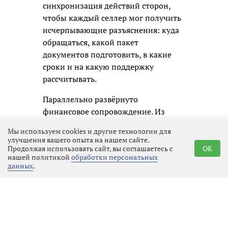
синхронизация действий сторон,
чтобы каждый селлер мог получить
исчерпывающие разъяснения: куда
обращаться, какой пакет
документов подготовить, в какие
сроки и на какую поддержку
рассчитывать.
Параллельно развёрнуто
финансовое сопровождение. Из
уставного капитала региональной
Мы используем cookies и другие технологии для
микрокредитной компании
улучшения вашего опыта на нашем сайте.
выделены первые 100 млн рублей на
Продолжая использовать сайт, вы соглашаетесь с
OK
нашей политикой
обработки персональных
предоставление льготных займов.
данных
.
Средства носят целевой характер и
направляются на пополнение
оборотных средств и восстановление
товарных запасов. Установлены
пониженная процентная ставка и