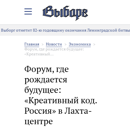
Закрыть/
Открыть
меню
Выборг отметит 82-ю годовщину окончания Ленинградской битвы
Главная
Новости
Экономика
Форум, где рождается будущее:
«Креативный...
Форум, где
рождается
будущее:
«Креативный код.
Россия» в Лахта-
центре