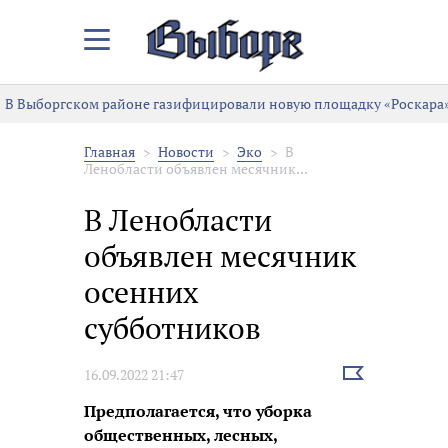
Закрыть/
Открыть
меню
В Выборгском районе газифицировали новую площадку «Роскара»
Главная
Новости
Эко
В
Ленобласти объявлен месячник...
В Ленобласти
объявлен месячник
осенних
субботников
Выбрать
16.09.2022 21:47
новость
Предполагается, что уборка
общественных, лесных,