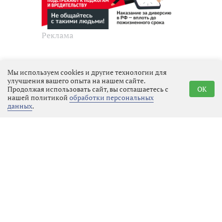
Реклама
Последние новости
Мы используем cookies и другие технологии для
улучшения вашего опыта на нашем сайте.
Общество
07.08.2026 21:25
Продолжая использовать сайт, вы соглашаетесь с
OK
Выбрать
нашей политикой
обработки персональных
новость
данных
.
В Ленобласти открылась
выставка фронтовых этюдов