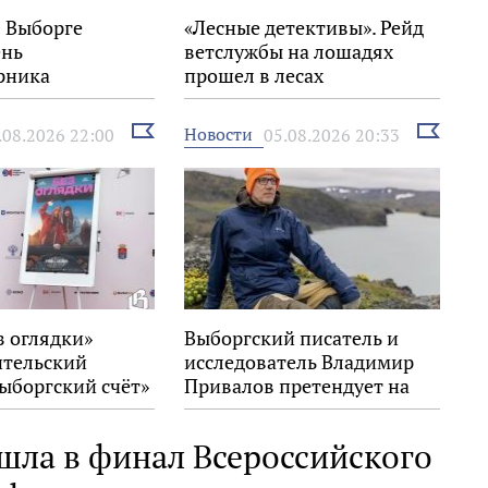
в Выборге
«Лесные детективы». Рейд
ень
ветслужбы на лошадях
рника
прошел в лесах
Выборгского района
Выбрать
Выбрать
Новости
.08.2026 22:00
05.08.2026 20:33
новость
новость
з оглядки»
Выборгский писатель и
ительский
исследователь Владимир
ыборгский счёт»
Привалов претендует на
стивале «Окно в
награду «Знание.Премия»
шла в финал Всероссийского