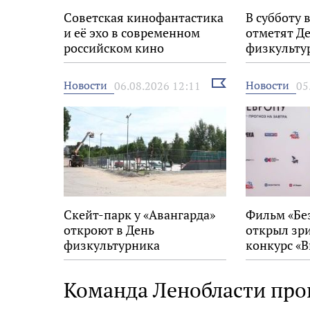
Советская кинофантастика
В субботу 
и её эхо в современном
отметят Д
российском кино
физкульту
Выбрать
Новости
Новости
06.08.2026 12:11
05
новость
Скейт-парк у «Авангарда»
Фильм «Бе
откроют в День
открыл зр
физкультурника
конкурс «В
на 34-м фе
Европу»
Команда Ленобласти про