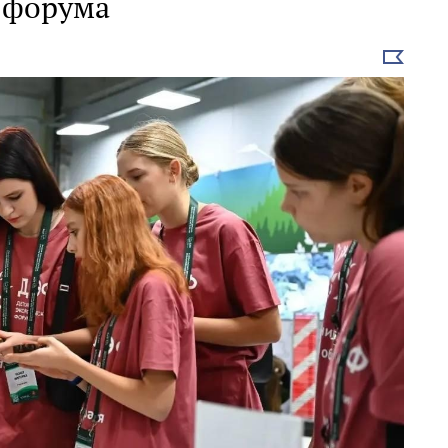
о форума
Выбрать
новость