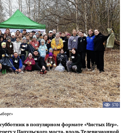
570
Выборг»
 субботник в популярном формате «Чистых Игр».
ерегу у Папульского моста, вдоль Телевизионной