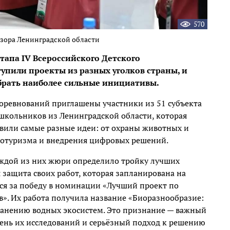
570
дзора Ленинградской области
тапа IV Всероссийского Детского
тупили проекты из разных уголков страны, и
брать наиболее сильные инициативы.
соревнований приглашены участники из 51 субъекта
школьников из Ленинградской области, которая
вили самые разные идеи: от охраны животных и
котуризма и внедрения цифровых решений.
аждой из них жюри определило тройку лучших
 защита своих работ, которая запланирована на
ься за победу в номинации «Лучший проект по
». Их работа получила название «Биоразнообразие:
ранению водных экосистем. Это признание — важный
ень их исследований и серьёзный подход к решению