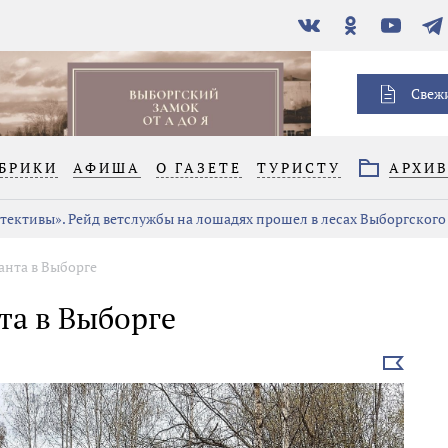
В
Одноклассники
YouTube
Тел
контакте
Свеж
БРИКИ
АФИША
О ГАЗЕТЕ
ТУРИСТУ
АРХИ
тективы». Рейд ветслужбы на лошадях прошел в лесах Выборгского
анта в Выборге
та в Выборге
Выбрать
новость