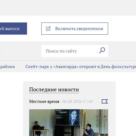
еграм
ий выпуск
Включить уведомления
Искать
В
 района
Скейт-парк у «Авангарда» откроют в День физкульту
Последние новости
Местное время
06.08.2026 17:44
Выбрать
новость